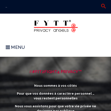
Skip
search
S
to
fo
content
MENU
INTELLIGENCE
#
#FIT2FIGHT4 PRIVACY™
ARTIFICIELLE
|
Nous sommes à vos côtés
PROTECTION
Pour que vos données à caractère personnel …
vous restent personnelles
DE
Nous vous assistons pour que votre vie privée ne
LA
devienne pas publique