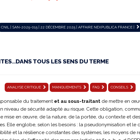
CNIL | SAN-2025-015 | 22 DÉCEMBRE 2025 | AFFAIRE NEXPUBLICA FRANCE |
LITES…DANS TOUS LES SENS DU TERME
ANALYSE CRITIQUE
MANQUEMENTS
FAQ
CONSEILS
esponsable du traitement
et au sous-traitant
de mettre en œuv
un niveau de sécurité adapté au risque. Cette obligation, comm
mise en œuvre, de la nature, de la portée, du contexte et des f
ues. Elle englobe, selon les besoins : la pseudonymisation et l
ponibilité et la résilience constantes des systèmes, les moyens de 