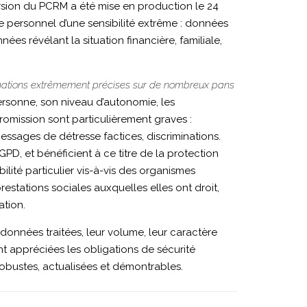
rsion du PCRM a été mise en production le 24
e personnel d’une sensibilité extrême : données
es révélant la situation financière, familiale,
rmations extrêmement précises sur de nombreux pans
ersonne, son niveau d’autonomie, les
romission sont particulièrement graves :
ssages de détresse factices, discriminations.
D, et bénéficient à ce titre de la protection
lité particulier vis-à-vis des organismes
estations sociales auxquelles elles ont droit,
ation.
 données traitées, leur volume, leur caractère
nt appréciées les obligations de sécurité
robustes, actualisées et démontrables.