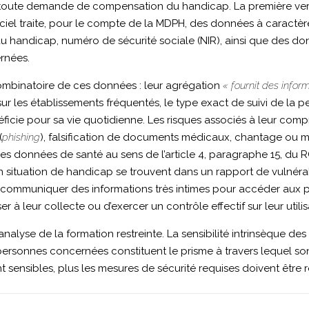
 de toute demande de compensation du handicap. La première ve
ciel traite, pour le compte de la MDPH, des données à caractèr
u handicap, numéro de sécurité sociale (NIR), ainsi que des donné
rnées.
 combinatoire de ces données : leur agrégation
« fournit des info
ur les établissements fréquentés, le type exact de suivi de la p
icie pour sa vie quotidienne. Les risques associés à leur comp
(
phishing
), falsification de documents médicaux, chantage ou me
s données de santé au sens de l’article 4, paragraphe 15, du RGP
n situation de handicap se trouvent dans un rapport de vulnérabi
e communiquer des informations très intimes pour accéder aux pr
 à leur collecte ou d’exercer un contrôle effectif sur leur utilis
nalyse de la formation restreinte. La sensibilité intrinsèque des
 personnes concernées constituent le prisme à travers lequel so
t sensibles, plus les mesures de sécurité requises doivent être 