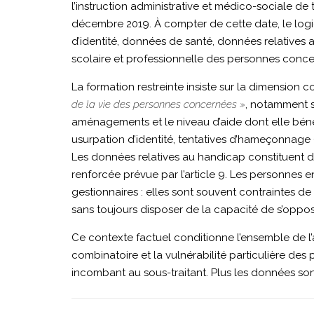
l’instruction administrative et médico-sociale
décembre 2019. À compter de cette date, le logi
FRANCE
d’identité, données de santé, données relatives a
scolaire et professionnelle des personnes conce
|
La formation restreinte insiste sur la dimension
de la vie des personnes concernées »
, notamment s
aménagements et le niveau d’aide dont elle bénéf
SAN-
usurpation d’identité, tentatives d’hameçonnage 
Les données relatives au handicap constituent de
renforcée prévue par l’article 9. Les personnes e
2025-
gestionnaires : elles sont souvent contraintes d
sans toujours disposer de la capacité de s’opposer
015-
Ce contexte factuel conditionne l’ensemble de l’a
combinatoire et la vulnérabilité particulière des
incombant au sous-traitant. Plus les données son
11K