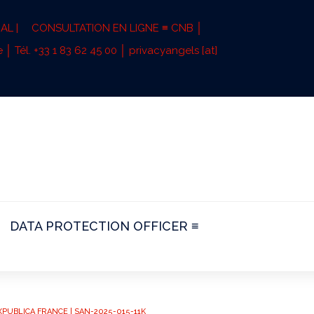
AL |
CONSULTATION EN LIGNE ≡ CNB │
 │ Tél. +33 1 83 62 45 00 │ privacyangels [at]
DATA PROTECTION OFFICER ≡
NEXPUBLICA FRANCE | SAN-2025-015-11K