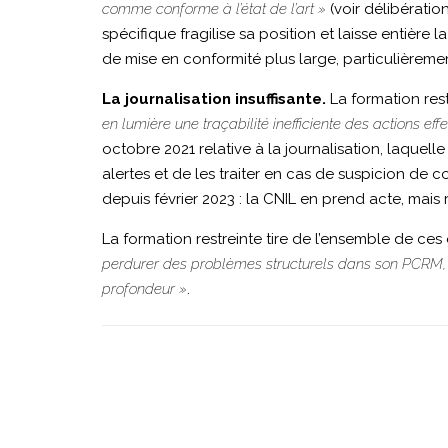
comme conforme à l’état de l’art »
(voir délibérati
spécifique fragilise sa position et laisse entière l
de mise en conformité plus large, particulièreme
La journalisation insuffisante.
La formation rest
en lumière une traçabilité inefficiente des actions ef
octobre 2021 relative à la journalisation, laqu
alertes et de les traiter en cas de suspicion d
depuis février 2023 : la CNIL en prend acte, mais r
La formation restreinte tire de l’ensemble de ce
perdurer des problèmes structurels dans son PCRM, 
profondeur »
.