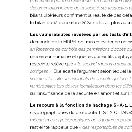
directement par la société (audit de code automatisé),
documentation interne de la société, sur lesquelles u
bilans ultérieurs confirment la réalité de ces défa
le bilan du 12 décembre 2024 ne listait plus aucun
Les vulnérabilités révélées par les tests d’i
demande de la MDPH, ont mis en évidence un ni
en l’absence de contrôle des permissions d’accès au
une erreur humaine et que les correctifs déployés
restreinte relève que
« le second rapport d’audit d
corrigées »
. Elle écarte l’argument selon lequel l
société à la suite des incidents de sécurité qui lui 
vulnérabilités lors de leur identification dans les diff
sur l’insuffisance de la sécurité en amont et sur l’
Le recours à la fonction de hachage SHA-1.
L
cryptographiques du protocole TLS 1.2. Or, l’ANS
mécanismes cryptographiques de signature reposant s
restreinte rappelle que
« des responsables de trait