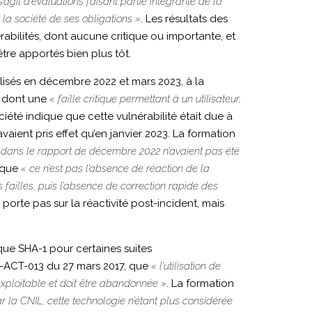
 s’agit d’évaluations faisant partie intégrante de la
 la société de ses obligations »
. Les résultats des
nérabilités, dont aucune critique ou importante, et
être apportés bien plus tôt.
alisés en décembre 2022 et mars 2023, à la
, dont une
« faille critique permettant à un utilisateur,
ociété indique que cette vulnérabilité était due à
aient pris effet qu’en janvier 2023. La formation
es dans le rapport de décembre 2022 n’avaient pas été
t que
« ce n’est pas l’absence de réaction de la
 failles, puis l’absence de correction rapide des
ne porte pas sur la réactivité post-incident, mais
ue SHA-1 pour certaines suites
17-ACT-013 du 27 mars 2017, que
« l’utilisation de
xploitable et doit être abandonnée »
. La formation
 la CNIL, cette technologie n’étant plus considérée