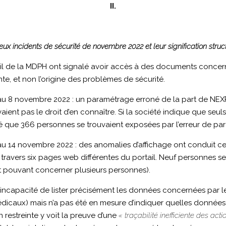
II.
ux incidents de sécurité de novembre 2022 et leur signification struc
il de la MDPH ont signalé avoir accès à des documents concernan
nte, et non l’origine des problèmes de sécurité.
e au 8 novembre 2022 : un paramétrage erroné de la part de N
vaient pas le droit d’en connaître. Si la société indique que seu
ié que 366 personnes se trouvaient exposées par l’erreur de p
u 14 novembre 2022 : des anomalies d’affichage ont conduit cer
 travers six pages web différentes du portail. Neuf personnes 
 pouvant concerner plusieurs personnes).
l’incapacité de lister précisément les données concernées par le
ts médicaux) mais n’a pas été en mesure d’indiquer quelles données
n restreinte y voit la preuve d’une
« traçabilité inefficiente des ac