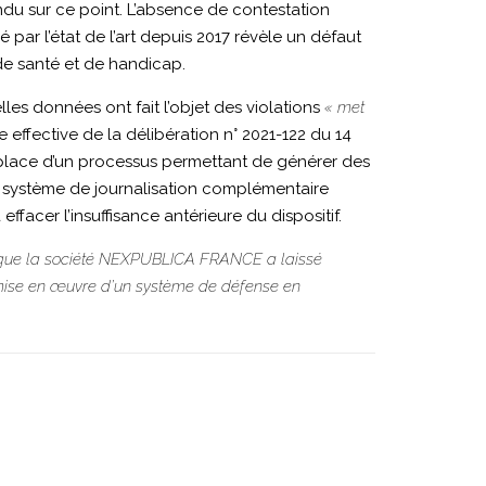
du sur ce point. L’absence de contestation
ié par l’état de l’art depuis 2017 révèle un défaut
de santé et de handicap.
lles données ont fait l’objet des violations
« met
effective de la délibération n° 2021-122 du 14
 place d’un processus permettant de générer des
n système de journalisation complémentaire
ffacer l’insuffisance antérieure du dispositif.
ion que la société NEXPUBLICA FRANCE a laissé
 mise en œuvre d’un système de défense en