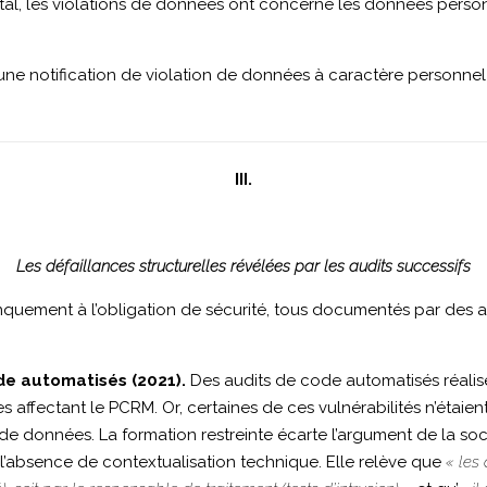
u total, les violations de données ont concerné les données per
 notification de violation de données à caractère personnel
III.
Les défaillances structurelles révélées par les audits successifs
manquement à l’obligation de sécurité, tous documentés par des a
ode automatisés (2021).
Des audits de code automatisés réalisé
 affectant le PCRM. Or, certaines de ces vulnérabilités n’étaient
ns de données. La formation restreinte écarte l’argument de la so
l’absence de contextualisation technique. Elle relève que
« les