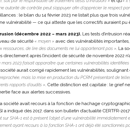
 soit par le responsable de traitement (tests d’intrusion) »
et qu’
« il
ne autorité de contrôle peut s’appuyer afin d’apprécier le respect par
illances : le bilan du 14 février 2023 ne listait plus que trois vul
e vulnérabilité — ce qui atteste que les correctifs auraient pu 
ntrusion (décembre 2022 – mars 2023).
Les tests d’intrusion ré
veau de sécurité
« moyen »
avec des vulnérabilités importantes
x ressources, de lire des documents ne lui appartenant pas »
. La s
 directement après l’incident de sécurité de novembre 2022 n’av
e mars 2023 faisait apparaître que certaines vulnérabilités identifié
a société aurait corrigé rapidement les vulnérabilités, soulignan
est reprochée, mais la mise en production du PCRM présentant de telles
érents rapports d’audits »
. Cette distinction est capitale : le grief 
inertie face aux alertes successives.
a société avait recours à la fonction de hachage cryptographiq
SI a indiqué dès 2017, dans son bulletin d’actualité CERTFR-20
ur SHA-1 est à présent l’objet d’une vulnérabilité immédiatement e
ement ayant recours à la fonction SHA-1 ont déjà été sanctionnés par