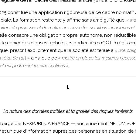
gulière de l’efficacité des mesures (article 32 §1 a, b, c, d RGPD
 constitue une application rigoureuse de ce cadre normatif à la
ciale. La formation restreinte y affirme sans ambiguïté que,
« in
traitant de proposer et de mettre en œuvre les solutions techniques 
 : elle consacre une obligation propre, autonome, non réductibl
r le cahier des clauses techniques particulières (CCTP) régissa
el prescrit explicitement que la société est tenue à
« une obli
’état de l’art »
ainsi que de
« mettre en place les mesures nécessa
 qui pourraient lui être confiées »
.
I.
La nature des données traitées et la gravité des risques inhérents
t hébergé par NEXPUBLICA FRANCE — anciennement INETUM S
t unique d’information auprès des personnes en situation de ha