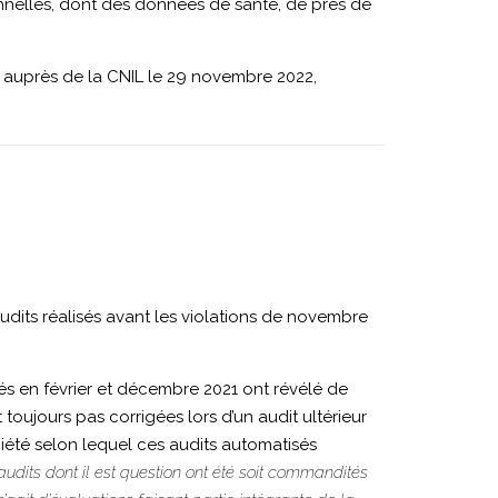
sonnelles, dont des données de santé, de près de
 auprès de la CNIL le 29 novembre 2022,
udits réalisés avant les violations de novembre
s en février et décembre 2021 ont révélé de
 toujours pas corrigées lors d’un audit ultérieur
ciété selon lequel ces audits automatisés
 audits dont il est question ont été soit commandités