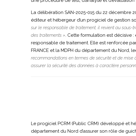
|
une procédure de test, d’analyse et d’évaluation ré
La délibération SAN-2025-015 du 22 décembre 2025
22
éditeur et hébergeur d’un progiciel de gestion so
sur le responsable de traitement, il revient au sous-
des traitements »
. Cette formulation est décisive
décembre
responsable de traitement. Elle est renforcée pa
FRANCE et la MDPH du département du Nord, lequ
recommandations en termes de sécurité et de mise à l
2025
assurer la sécurité des données à caractère personnel
|
Affaire
Le progiciel PCRM (Public CRM) développé e
NEXPUBLICA
département du Nord d’assurer son rôle de guiche