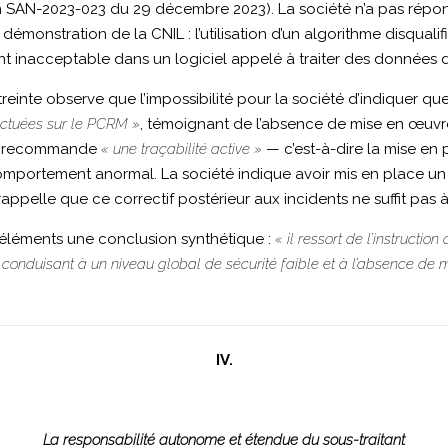
on SAN-2023-023 du 29 décembre 2023). La société n’a pas répon
a démonstration de la CNIL : l’utilisation d’un algorithme disqualif
nt inacceptable dans un logiciel appelé à traiter des données 
reinte observe que l’impossibilité pour la société d’indiquer que
fectuées sur le PCRM »
, témoignant de l’absence de mise en œuvre 
elle recommande
« une traçabilité active »
— c’est-à-dire la mise en
e comportement anormal. La société indique avoir mis en place u
appelle que ce correctif postérieur aux incidents ne suffit pas à e
s éléments une conclusion synthétique :
« il ressort de l’instruct
conduisant à un niveau global de sécurité faible et à l’absence de
IV.
La responsabilité autonome et étendue du sous-traitant