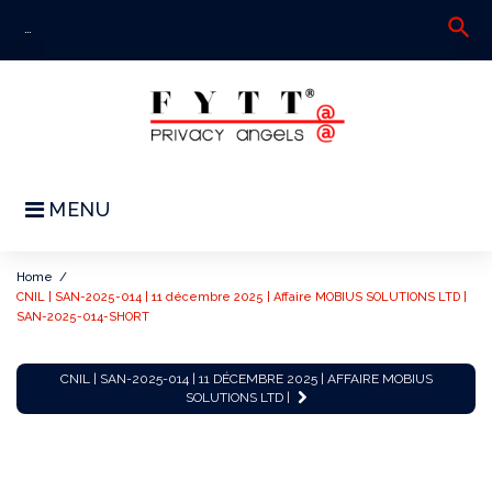
Skip
search
S
to
fo
content
MENU
Home
/
CNIL | SAN-2025-014 | 11 décembre 2025 | Affaire MOBIUS SOLUTIONS LTD |
SAN-2025-014-SHORT
CNIL
CNIL | SAN-2025-014 | 11 DÉCEMBRE 2025 | AFFAIRE MOBIUS
|
SOLUTIONS LTD |
SAN-
2025-