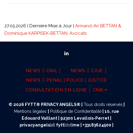
27.05.2026 | Dernière Mise à Jour |
Armand-Ari BETTAN &
Dominique KARPISEK-BETTAN, Avocats
NEWS Ξ CNIL │
NEWS Ξ CJUE │
NEWS Ξ PENAL | POLICE | JUSTICE
CONSULTATION EN LIGNE │ CNB ≡
© 2026 FYTT® PRIVACY ANGELS® |
Tous droits réservés
|
Mentions légales
|
Politique de Confidentialité
|
10, rue
Edouard Vaillant | 92300 Levallois-Perret |
privacyangels
[at]
fytt
[dot]
me | +33183624500 |