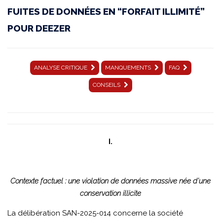
FUITES DE DONNÉES EN “FORFAIT ILLIMITÉ”
014
POUR DEEZER
|
11
décembre
ANALYSE CRITIQUE
MANQUEMENTS
FAQ
2025
CONSEILS
|
Affaire
MOBIUS
I.
SOLUTIONS
LTD
Contexte factuel : une violation de données massive née d’une
|
conservation illicite
SAN-
La délibération SAN-2025-014 concerne la société