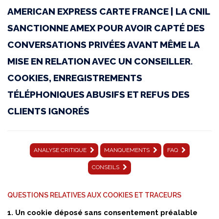
AMERICAN EXPRESS CARTE FRANCE | LA CNIL
011
SANCTIONNE AMEX POUR AVOIR CAPTÉ DES
|
CONVERSATIONS PRIVÉES AVANT MÊME LA
27
MISE EN RELATION AVEC UN CONSEILLER.
novembre
COOKIES, ENREGISTREMENTS
2025
TÉLÉPHONIQUES ABUSIFS ET REFUS DES
|
CLIENTS IGNORÉS
Affaire
AMERICAN
ANALYSE CRITIQUE
MANQUEMENTS
FAQ
EXPRESS
CONSEILS
CARTE
FRANCE
QUESTIONS RELATIVES AUX COOKIES ET TRACEURS
|
1. Un cookie déposé sans consentement préalable