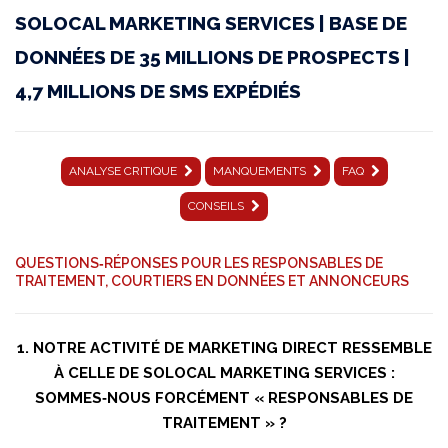
SOLOCAL MARKETING SERVICES | BASE DE
001
DONNÉES DE 35 MILLIONS DE PROSPECTS |
|
4,7 MILLIONS DE SMS EXPÉDIÉS
15
mai
2025
ANALYSE CRITIQUE
MANQUEMENTS
FAQ
|
CONSEILS
Affaire
QUESTIONS‑RÉPONSES POUR LES RESPONSABLES DE
SOLOCAL
TRAITEMENT, COURTIERS EN DONNÉES ET ANNONCEURS
MARKETING
SERVICES
1. NOTRE ACTIVITÉ DE MARKETING DIRECT RESSEMBLE
À CELLE DE SOLOCAL MARKETING SERVICES :
|
SOMMES‑NOUS FORCÉMENT « RESPONSABLES DE
FAQ
TRAITEMENT » ?