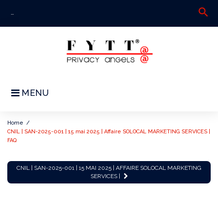
Skip
search
S
to
fo
content
MENU
Home
/
CNIL | SAN-2025-001 | 15 mai 2025 | Affaire SOLOCAL MARKETING SERVICES |
FAQ
CNIL
CNIL | SAN-2025-001 | 15 MAI 2025 | AFFAIRE SOLOCAL MARKETING
|
SERVICES |
SAN-
2025-