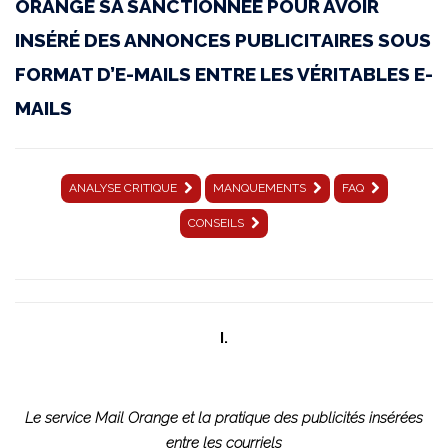
ORANGE SA SANCTIONNÉE POUR AVOIR
019
INSÉRÉ DES ANNONCES PUBLICITAIRES SOUS
|
FORMAT D’E-MAILS ENTRE LES VÉRITABLES E-
14
MAILS
novembre
2024
ANALYSE CRITIQUE
MANQUEMENTS
FAQ
|
CONSEILS
Affaire
ORANGE
SA
I.
|
SAN-
Le service Mail Orange et la pratique des publicités insérées
2024-
entre les courriels