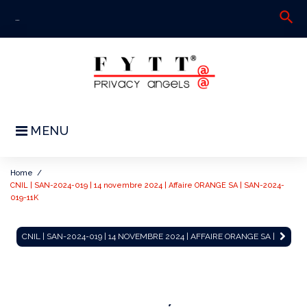
Skip
search
S
to
fo
content
MENU
Home
/
CNIL | SAN-2024-019 | 14 novembre 2024 | Affaire ORANGE SA | SAN-2024-
019-11K
CNIL
CNIL | SAN-2024-019 | 14 NOVEMBRE 2024 | AFFAIRE ORANGE SA |
|
SAN-
2024-