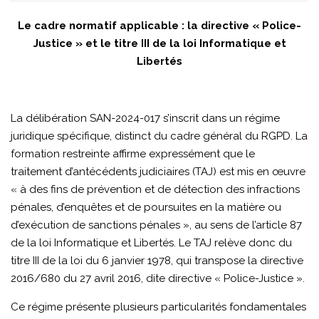
Outre-
Le cadre normatif applicable : la directive « Police-
Mer
Justice » et le titre III de la loi Informatique et
et
Libertés
Ministère
de
La délibération SAN-2024-017 s’inscrit dans un régime
la
juridique spécifique, distinct du cadre général du RGPD. La
formation restreinte affirme expressément que le
justice
traitement d’antécédents judiciaires (TAJ) est mis en œuvre
|
« à des fins de prévention et de détection des infractions
pénales, d’enquêtes et de poursuites en la matière ou
ANALYSE
d’exécution de sanctions pénales », au sens de l’article 87
CRITIQUE
de la loi Informatique et Libertés. Le TAJ relève donc du
titre III de la loi du 6 janvier 1978, qui transpose la directive
2016/680 du 27 avril 2016, dite directive « Police-Justice ».
Ce régime présente plusieurs particularités fondamentales