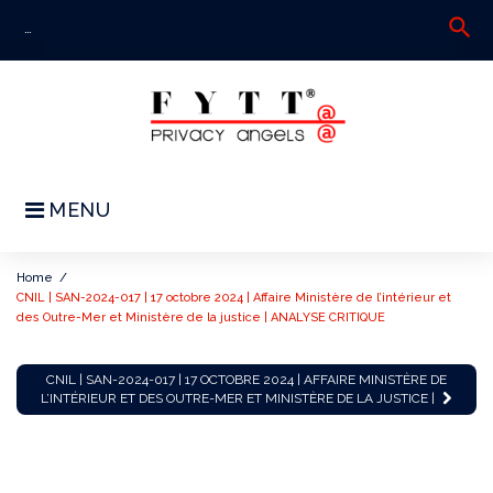
Skip
search
S
to
fo
content
MENU
Home
/
CNIL | SAN-2024-017 | 17 octobre 2024 | Affaire Ministère de l’intérieur et
des Outre-Mer et Ministère de la justice | ANALYSE CRITIQUE
CNIL
CNIL | SAN-2024-017 | 17 OCTOBRE 2024 | AFFAIRE MINISTÈRE DE
|
L’INTÉRIEUR ET DES OUTRE-MER ET MINISTÈRE DE LA JUSTICE |
SAN-
2024-