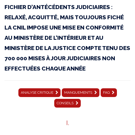
FICHIER D’ANTÉCÉDENTS JUDICIAIRES :
017
RELAXÉ, ACQUITTÉ, MAIS TOUJOURS FICHÉ
|
LA CNIL IMPOSE UNE MISE EN CONFORMITÉ
17
AU MINISTÈRE DE L’INTÉRIEUR ET AU
octobre
MINISTÈRE DE LA JUSTICE COMPTE TENU DES
2024
700 000 MISES À JOUR JUDICIAIRES NON
|
EFFECTUÉES CHAQUE ANNÉE
Affaire
Ministère
ANALYSE CRITIQUE
MANQUEMENTS
FAQ
de
CONSEILS
l'intérieur
et
I.
des