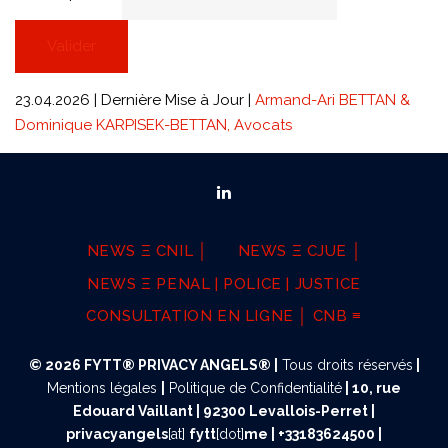
12
septembre
2024
23.04.2026 | Dernière Mise à Jour |
Armand-Ari BETTAN &
Dominique KARPISEK-BETTAN, Avocats
|
C-
203/22
|
NEWS Ξ CNIL │
NEWS Ξ CJUE │
Dun
NEWS Ξ PENAL | POLICE | JUSTICE
&
CONSULTATION EN LIGNE │ CNB ≡
Bradstreet
© 2026 FYTT® PRIVACY ANGELS® |
Tous droits réservés
|
Austria
Mentions légales
|
Politique de Confidentialité
|
10, rue
Edouard Vaillant | 92300 Levallois-Perret |
GmbH
privacyangels
[at]
fytt
[dot]
me | +33183624500 |