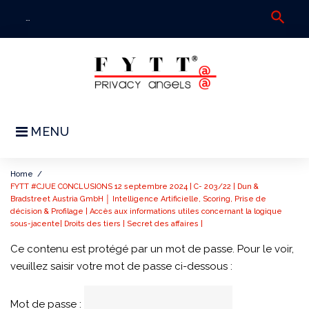
Skip
search
Sea
to
for:
content
MENU
Home
/
FYTT #CJUE CONCLUSIONS 12 septembre 2024 | C- 203/22 | Dun &
Bradstreet Austria GmbH │ Intelligence Artificielle, Scoring, Prise de
décision & Profilage | Accès aux informations utiles concernant la logique
sous-jacente| Droits des tiers | Secret des affaires |
Ce contenu est protégé par un mot de passe. Pour le voir,
FYTT
veuillez saisir votre mot de passe ci-dessous :
#CJUE
CONCLUSIONS
Mot de passe :