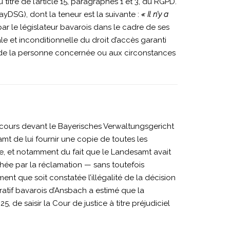
tre de l’article 15, paragraphes 1 et 3, du RGPD.
BayDSG), dont la teneur est la suivante :
« Il n’y a
par le législateur bavarois dans le cadre de ses
e et inconditionnelle du droit d’accès garanti
e de la personne concernée ou aux circonstances
ecours devant le Bayerisches Verwaltungsgericht
mt de lui fournir une copie de toutes les
ge, et notamment du fait que le Landesamt avait
hée par la réclamation — sans toutefois
t que soit constatée l’illégalité de la décision
atif bavarois d’Ansbach a estimé que la
, de saisir la Cour de justice à titre préjudiciel