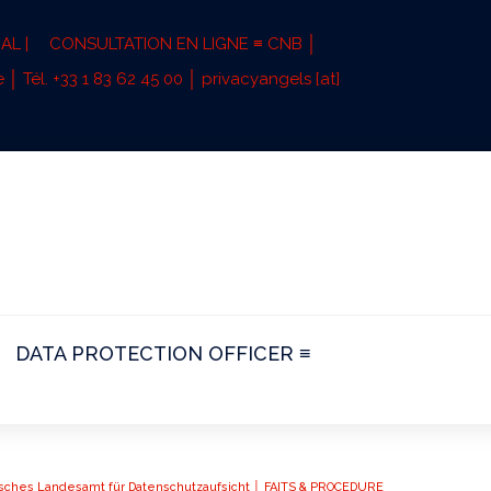
AL |
CONSULTATION EN LIGNE ≡ CNB │
 │ Tél. +33 1 83 62 45 00 │ privacyangels [at]
DATA PROTECTION OFFICER ≡
erisches Landesamt für Datenschutzaufsicht │ FAITS & PROCEDURE