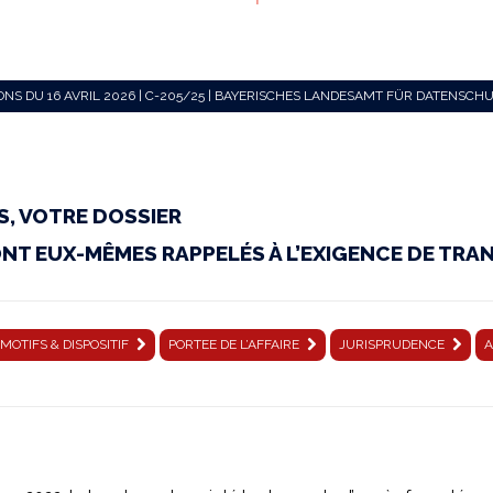
ONS DU 16 AVRIL 2026 | C-205/25 | BAYERISCHES LANDESAMT FÜR DATENSCH
S, VOTRE DOSSIER
T EUX-MÊMES RAPPELÉS À L’EXIGENCE DE TRA
MOTIFS & DISPOSITIF
PORTEE DE L’AFFAIRE
JURISPRUDENCE
A