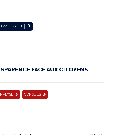
UTZAUFSICHT │
NSPARENCE FACE AUX CITOYENS
NALYSE
CONSEILS