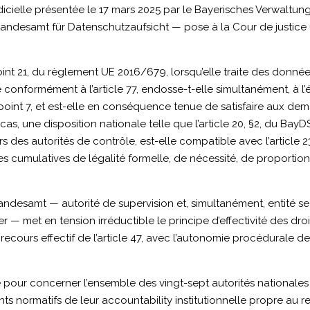
icielle présentée le 17 mars 2025 par le Bayerisches Verwaltun
ndesamt für Datenschutzaufsicht — pose à la Cour de justice un
point 21, du règlement UE 2016/679, lorsqu’elle traite des donn
 conformément à l’article 77, endosse-t-elle simultanément, à 
, point 7, et est-elle en conséquence tenue de satisfaire aux 
 le cas, une disposition nationale telle que l’article 20, §2, du B
rs des autorités de contrôle, est-elle compatible avec l’article
 cumulatives de légalité formelle, de nécessité, de proportio
ndesamt — autorité de supervision et, simultanément, entité se
er — met en tension irréductible le principe d’effectivité des 
un recours effectif de l’article 47, avec l’autonomie procédurale 
re pour concerner l’ensemble des vingt-sept autorités nationale
 normatifs de leur accountability institutionnelle propre au r