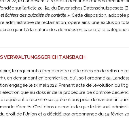
re 2022, le Landesamt a rejeté la demande d’accès formulée au ti
t fondée sur l’article 20, §2, du Bayerisches Datenschutzgesetz (
t fichiers des autorités de contrôle »
. Cette disposition, adoptée 
administrative de réclamation, opère ainsi une exclusion total
 opérée quant à la nature des données en cause, à la catégori
HES VERWALTUNGSGERICHT ANSBACH
re, le requérant a formé contre cette décision de refus un r
ch), en demandant en premier lieu qu’il soit ordonné au Landesa
on engagée le 13 mai 2022. Prenant acte de l’évolution du liti
ès électronique au dossier de la procédure de contrôle déclenc
le requérant a recentré ses prétentions pour demander uniquemen
ande d’accès. C’est dans ce contexte que le tribunal administr
du droit de l’Union et a décidé, par ordonnance du 19 février 2025