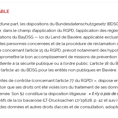
ABLE
d’une part, les dispositions du Bundesdatenschutzgesetz (BDSG), 
 dans le champ d’application du RGPD, l’application des règles
ositions du BayDSG — loi du Land de Bavière, applicable exclusi
s des personnes concernées et de la procédure de réclamation d
ht
ée concernant l’article 15 du RGPD, prévoit notamment des hyp
ompromettre le bon accomplissement de missions de prévention
tteinte à la sécurité publique ou à l’ordre public. L’article 18 d
 l’article 40 du BDSG pour les entités non publiques en Bavière.
utorités de contrôle (concernant l’article 77 du RGPD) », dispos
aloir que ses droits ont été violés lors du traitement de ses don
née. Son §2 constitue la disposition litigieuse :
« Il n’y a pas de
tifs de la loi bavaroise (LT-Drucksachen 17/19628, p. 42 et suiv.
on des données et autres droits d’accès et de consultation, adopt