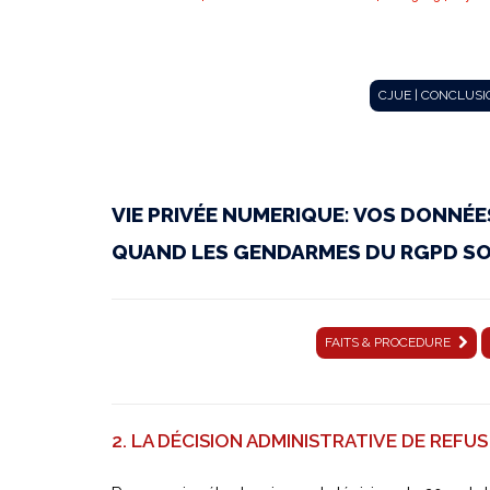
CJUE
CJUE | CONCLUSI
|
VIE PRIVÉE NUMERIQUE: VOS DONNÉE
Conclusions
QUAND LES GENDARMES DU RGPD SON
du
FAITS & PROCEDURE
16
2. LA DÉCISION ADMINISTRATIVE DE REFUS