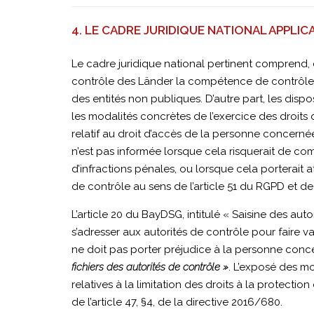
4. LE CADRE JURIDIQUE NATIONAL APPLIC
Landesamt
Le cadre juridique national pertinent comprend, 
für
contrôle des Länder la compétence de contrôler,
des entités non publiques. D’autre part, les disp
les modalités concrètes de l’exercice des droit
Datenschutzaufsic
relatif au droit d’accès de la personne concern
n’est pas informée lorsque cela risquerait de c
d’infractions pénales, ou lorsque cela porterait a
│
de contrôle au sens de l’article 51 du RGPD et de
L’article 20 du BayDSG, intitulé « Saisine des a
s’adresser aux autorités de contrôle pour faire v
FAITS
ne doit pas porter préjudice à la personne concer
fichiers des autorités de contrôle »
. L’exposé des mo
&
relatives à la limitation des droits à la protecti
de l’article 47, §4, de la directive 2016/680.