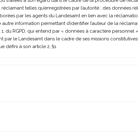
u traitées à son égard dans le cadre de la procédure de réclamat
réclamant telles qu’enregistrées par l’autorité ; des données r
laborées par les agents du Landesamt en lien avec la réclamat
autre information permettant d’identifier l’auteur de la réclamat
point 1, du RGPD, qui entend par « données à caractère personnel 
ment par le Landesamt dans le cadre de ses missions constitutiv
défini à son article 2, §1.