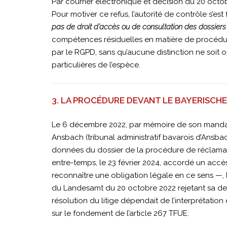
avril
Par courrier électronique et décision du 20 octob
Pour motiver ce refus, l’autorité de contrôle s’es
pas de droit d’accès ou de consultation des dossiers e
2026
compétences résiduelles en matière de procédure 
par le RGPD, sans qu’aucune distinction ne soit
particulières de l’espèce.
|
3. LA PROCÉDURE DEVANT LE BAYERISC
C-
Le 6 décembre 2022, par mémoire de son mandatai
Ansbach (tribunal administratif bavarois d’Ansba
205/25
données du dossier de la procédure de réclamati
entre-temps, le 23 février 2024, accordé un acc
reconnaître une obligation légale en ce sens —, 
|
du Landesamt du 20 octobre 2022 rejetant sa dem
résolution du litige dépendait de l’interprétation 
Bayerisches
sur le fondement de l’article 267 TFUE.