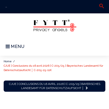
Skip
search
S
to
fo
content
MENU
Home
/
CJUE | Conclusions du 16 avril 2026 | C-205/25 | Bayerisches Landesamt für
Datenschutzaufsicht │ C-205-25-11K
CJUE
CJUE | CONCLUSIONS DU 16 AVRIL 2026 | C-205/25 | BAYERISCHES
|
LANDESAMT FÜR DATENSCHUTZAUFSICHT │
Conclusions
du