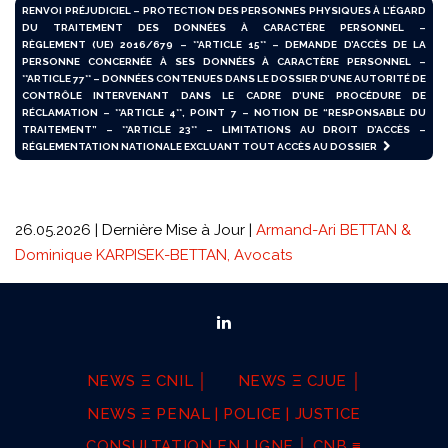
RENVOI PRÉJUDICIEL – PROTECTION DES PERSONNES PHYSIQUES À L’ÉGARD
DU TRAITEMENT DES DONNÉES À CARACTÈRE PERSONNEL –
RÈGLEMENT (UE) 2016/679 – **ARTICLE 15** – DEMANDE D’ACCÈS DE LA
PERSONNE CONCERNÉE À SES DONNÉES À CARACTÈRE PERSONNEL –
**ARTICLE 77** – DONNÉES CONTENUES DANS LE DOSSIER D’UNE AUTORITÉ DE
CONTRÔLE INTERVENANT DANS LE CADRE D’UNE PROCÉDURE DE
RÉCLAMATION – **ARTICLE 4**, POINT 7 – NOTION DE “RESPONSABLE DU
TRAITEMENT” – **ARTICLE 23** – LIMITATIONS AU DROIT D’ACCÈS –
RÉGLEMENTATION NATIONALE EXCLUANT TOUT ACCÈS AU DOSSIER
26.05.2026 | Dernière Mise à Jour |
Armand-Ari BETTAN &
Dominique KARPISEK-BETTAN, Avocats
NEWS Ξ CNIL │
NEWS Ξ CJUE │
NEWS Ξ PENAL | POLICE | JUSTICE
CONSULTATION EN LIGNE │ CNB ≡