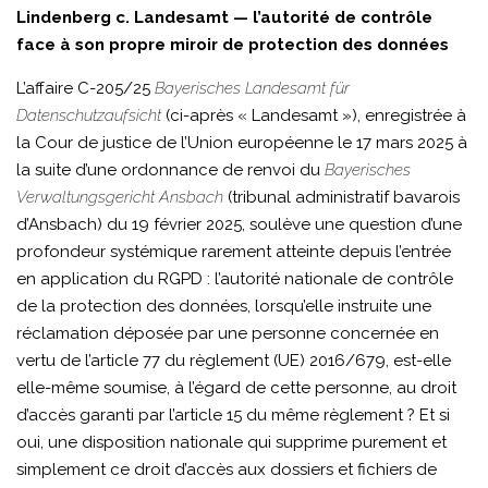
C-
Lindenberg c. Landesamt — l’autorité de contrôle
face à son propre miroir de protection des données
205-
25-
L’affaire C-205/25
Bayerisches Landesamt für
Datenschutzaufsicht
(ci-après « Landesamt »), enregistrée à
11K
la Cour de justice de l’Union européenne le 17 mars 2025 à
la suite d’une ordonnance de renvoi du
Bayerisches
Verwaltungsgericht Ansbach
(tribunal administratif bavarois
d’Ansbach) du 19 février 2025, soulève une question d’une
profondeur systémique rarement atteinte depuis l’entrée
en application du RGPD : l’autorité nationale de contrôle
de la protection des données, lorsqu’elle instruite une
réclamation déposée par une personne concernée en
vertu de l’article 77 du règlement (UE) 2016/679, est-elle
elle-même soumise, à l’égard de cette personne, au droit
d’accès garanti par l’article 15 du même règlement ? Et si
oui, une disposition nationale qui supprime purement et
simplement ce droit d’accès aux dossiers et fichiers de