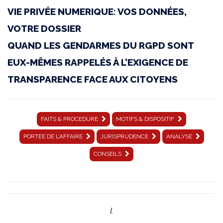
VIE PRIVÉE NUMERIQUE: VOS DONNÉES,
16
VOTRE DOSSIER
avril
QUAND LES GENDARMES DU RGPD SONT
2026
EUX-MÊMES RAPPELÉS À L’EXIGENCE DE
|
TRANSPARENCE FACE AUX CITOYENS
C-
205/25
|
FAITS & PROCEDURE
MOTIFS & DISPOSITIF
Bayerisches
PORTEE DE L’AFFAIRE
JURISPRUDENCE
ANALYSE
CONSEILS
Landesamt
für
Datenschutzaufsicht
│
I.