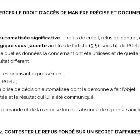
XERCER LE DROIT D’ACCÈS DE MANIÈRE PRÉCISE ET DOCUM
automatisée significative
— refus de crédit, refus de contrat,
ogique sous-jacente
au titre de l’article 15, §1, sous h), du RGPD
e quelles données la concernant ont été utilisées et de quell
tat différent.
t
, en précisant expressément :
du RGPD ;
a prise de décision automatisée dont la personne a fait l’objet ;
ée et le résultat qui lui a été communiqué.
demande et de la réponse (ou de l’absence de réponse) aux fins
2. CONTESTER LE REFUS FONDÉ SUR UN SECRET D’AFFAIRE