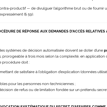
ntra-productif — de divulguer l’algorithme brut ou de fournir 
 expressément (§ 59).
OCÉDURE DE RÉPONSE AUX DEMANDES D’ACCÈS RELATIVES 
 des systèmes de décision automatisée doivent se doter d’une
p
, prorogeable à trois mois selon la complexité, en application 
te procédure doit :
ettant de satisfaire à l’obligation d’explication (données utili
gibles pour les personnes non-techniciennes ;
écision de refus ou de limitation fondée sur un prétendu secret 
’INVOCATION SYSTÉMATIQUE DU SECRET D’AFFAIRES COMME