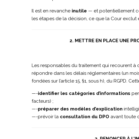
Il est en revanche
inutile
— et potentiellement co
&
les étapes de la décision, ce que la Cour exclut
Bradstreet
2. METTRE EN PLACE UNE PR
Austria
Les responsables du traitement qui recourent à
répondre dans les délais réglementaires (un mois
│
fondées sur l’article 15, §1, sous h), du RGPD. Cet
—-
identifier les catégories d’informations
perm
facteurs) ;
CONSEILS
—-
préparer des modèles d’explication
intelli
—-prévoir la
consultation du DPO
avant toute d
3. RENONCER À L