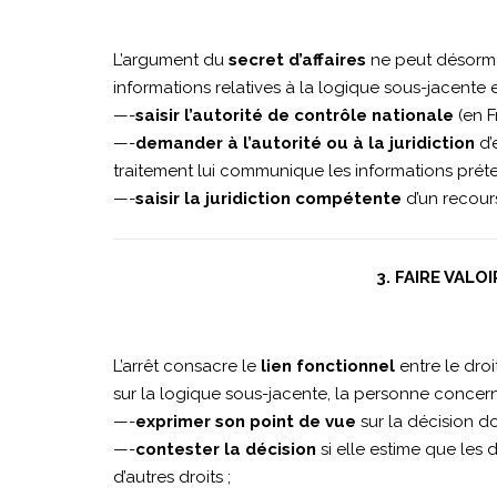
L’argument du
secret d’affaires
ne peut désormai
informations relatives à la logique sous-jacente 
—-
saisir l’autorité de contrôle nationale
(en F
—-
demander à l’autorité ou à la juridiction
d’
traitement lui communique les informations prét
—-
saisir la juridiction compétente
d’un recours
3. FAIRE VALO
L’arrêt consacre le
lien fonctionnel
entre le droi
sur la logique sous-jacente, la personne concernée
—-
exprimer son point de vue
sur la décision dont
—-
contester la décision
si elle estime que les
d’autres droits ;