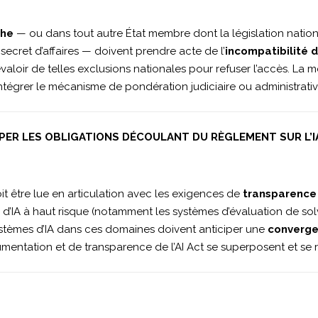
che
— ou dans tout autre État membre dont la législation nati
secret d’affaires — doivent prendre acte de l’
incompatibilité d
évaloir de telles exclusions nationales pour refuser l’accès. La
ntégrer le mécanisme de pondération judiciaire ou administrative
IPER LES OBLIGATIONS DÉCOULANT DU RÈGLEMENT SUR L’IA
oit être lue en articulation avec les exigences de
transparence
es d’IA à haut risque (notamment les systèmes d’évaluation de solvab
ystèmes d’IA dans ces domaines doivent anticiper une
converge
ocumentation et de transparence de l’AI Act se superposent et se