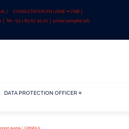
AL |
CONSULTATION EN LIGNE ≡ CNB │
 │ Tél. +33 1 83 62 45 00 │ privacyangels [at]
DATA PROTECTION OFFICER ≡
dstreet Austria │ CONSEILS