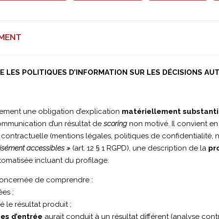
EMENT
E LES POLITIQUES D’INFORMATION SUR LES DÉCISIONS A
ement une obligation d’explication
matériellement substanti
 communication d’un résultat de
scoring
non motivé. Il convient 
ontractuelle (mentions légales, politiques de confidentialité, n
aisément accessibles »
(art. 12 § 1 RGPD), une description de la
pr
matisée incluant du profilage.
 concernée de comprendre :
ées ;
le résultat produit ;
es d’entrée
aurait conduit à un résultat différent (analyse cont