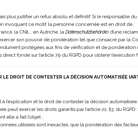
s plus justifier un refus absolu et définitif. Si le responsable 
en invoquant ce motif, la personne concernée est en droit de :
rance, la CNIL ; en Autriche, la
Datenschutzbehörde
) d’une réclam
exercer son pouvoir de pondération tel que consacré par la Cou
endument protégées aux fins de vérification et de pondération i
 direct fondé sur l’article 79 du RGPD pour obtenir l’exécution f
IR LE DROIT DE CONTESTER LA DÉCISION AUTOMATISÉE (ART
t à l’explication et le droit de contester la décision automatisé
 peut exercer les droits garantis par l’article 22, §3, du RGPD :
 elle a fait l’objet ;
 données utilisées sont inexactes, que la pondération des facte