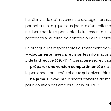
L’arrêt invalide définitivement la stratégie con
portant sur la logique sous-jacente d’un traitem
ne libère pas le responsable du traitement de s
protégées à l’autorité de contrôle ou à la juridict
En pratique, les responsables du traitement doive
—-
documenter avec précision
les informations 
1, de la directive 2016/943 (caractère secret, v
—-
préparer une version compartimentée
de l
la personne concernée et ceux qui doivent être sou
—-
ne jamais invoquer
le secret d’affaires de m
pour violation des articles 15 et 22 du RGPD.
4