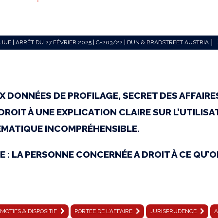
JUE | ARRÊT DU 27 FÉVRIER 2025 | C-203/22 | DUN & BRADSTREET AUSTRIA │
X DONNÉES DE PROFILAGE, SECRET DES AFFAIRE
ROIT À UNE EXPLICATION CLAIRE SUR L’UTILISA
MATIQUE INCOMPRÉHENSIBLE.
 : LA PERSONNE CONCERNÉE A DROIT À CE QU’
MOTIFS & DISPOSITIF
PORTEE DE L’AFFAIRE
JURISPRUDENCE
A