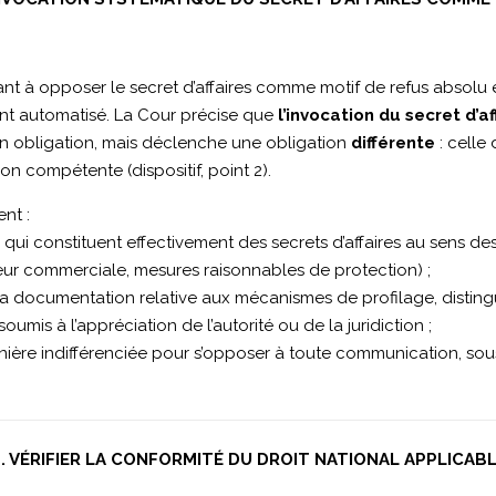
sistant à opposer le secret d’affaires comme motif de refus abs
ent automatisé. La Cour précise que
l’invocation du secret d’af
on obligation, mais déclenche une obligation
différente
: celle
ion compétente (dispositif, point 2).
nt :
qui constituent effectivement des secrets d’affaires au sens des 
aleur commerciale, mesures raisonnables de protection) ;
a documentation relative aux mécanismes de profilage, distin
mis à l’appréciation de l’autorité ou de la juridiction ;
anière indifférenciée pour s’opposer à toute communication, sous
. VÉRIFIER LA CONFORMITÉ DU DROIT NATIONAL APPLICAB