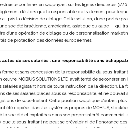
restreinte confirme, en s’appuyant sur les lignes directrices 3/2
 règlement dès lors que le responsable de traitement pour lequel
e ait pris la décision de ciblage. Cette solution, d’une portée pr
une société israélienne, américaine, asiatique ou autre — qui t
re d’une opération de ciblage ou de personnalisation marketin
orités de protection des données européennes.
s actes de ses salariés : une responsabilité sans échappat
 ferme et sans concession de la responsabilité du sous-traitan
t en œuvre. MOBIUS SOLUTIONS LTD avait tenté de s’exonérer en 
alariés agissant hors de toute instruction de la direction. La f
ns de ses salariés placés sous sa responsabilité, et ne pouvait 
ations de sous-traitant. Cette position s’applique d’autant p
aient été copiées dans les systèmes propres de MOBIUS, stockée
a société et exploitées dans son propre intérêt commercial, a
 que le sous-traitant ne peut se prévaloir ni de l’ignorance des 