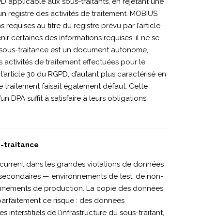
PD applicable aux sous-traitants, en rejetant une
n registre des activités de traitement. MOBIUS
quises au titre du registre prévu par l’article
ir certaines des informations requises, il ne se
 de sous-traitance est un document autonome,
s activités de traitement effectuées pour le
article 30 du RGPD, d’autant plus caractérisé en
traitement faisait également défaut. Cette
un DPA suffit à satisfaire à leurs obligations
s-traitance
urrent dans les grandes violations de données
 secondaires — environnements de test, de non-
nnements de production. La copie des données
parfaitement ce risque : des données
nterstitiels de l’infrastructure du sous-traitant,