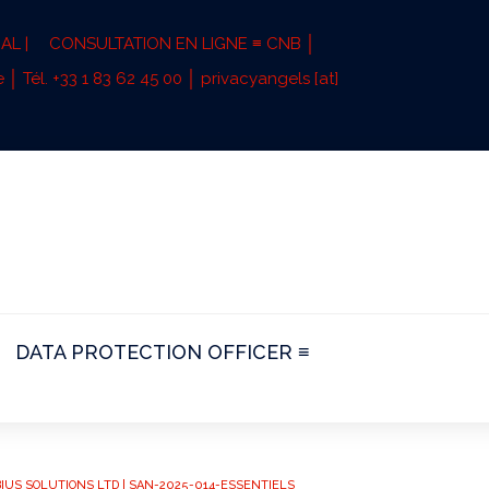
AL |
CONSULTATION EN LIGNE ≡ CNB │
 │ Tél. +33 1 83 62 45 00 │ privacyangels [at]
DATA PROTECTION OFFICER ≡
MOBIUS SOLUTIONS LTD | SAN-2025-014-ESSENTIELS