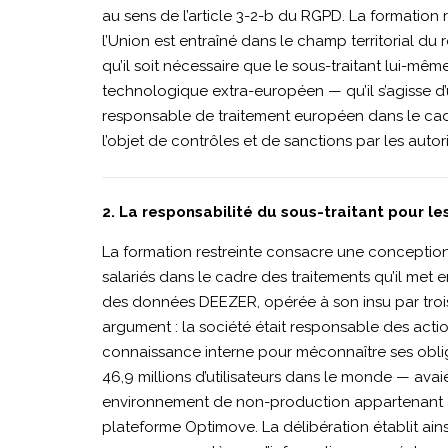
|
au sens de l’article 3-2-b du RGPD. La formation 
l’Union est entraîné dans le champ territorial du
11
qu’il soit nécessaire que le sous-traitant lui-mêm
technologique extra-européen — qu’il s’agisse d’
responsable de traitement européen dans le cad
décembre
l’objet de contrôles et de sanctions par les aut
2025
2. La responsabilité du sous-traitant pour le
La formation restreinte consacre une conception
|
salariés dans le cadre des traitements qu’il me
des données DEEZER, opérée à son insu par trois s
argument : la société était responsable des actio
Affaire
connaissance interne pour méconnaître ses oblig
46,9 millions d’utilisateurs dans le monde — av
environnement de non-production appartenant à l
MOBIUS
plateforme Optimove. La délibération établit ainsi