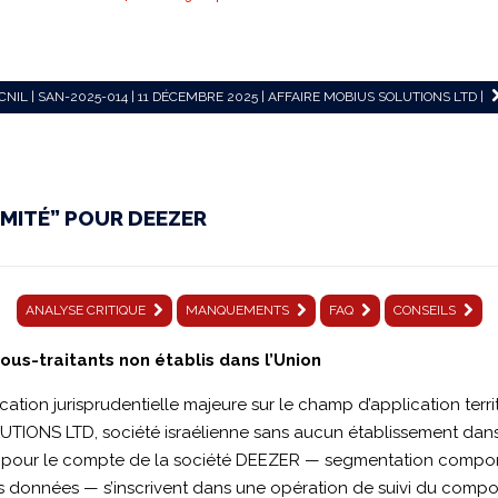
CNIL | SAN-2025-014 | 11 DÉCEMBRE 2025 | AFFAIRE MOBIUS SOLUTIONS LTD |
IMITÉ” POUR DEEZER
ANALYSE CRITIQUE
MANQUEMENTS
FAQ
CONSEILS
sous-traitants non établis dans l’Union
ation jurisprudentielle majeure sur le champ d’application terri
UTIONS LTD, société israélienne sans aucun établissement dan
lise pour le compte de la société DEEZER — segmentation comport
 données — s’inscrivent dans une opération de suivi du compor