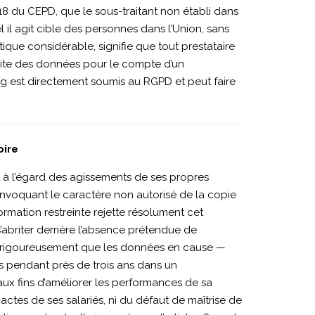
018 du CEPD, que le sous-traitant non établi dans
 il agit cible des personnes dans l’Union, sans
atique considérable, signifie que tout prestataire
raite des données pour le compte d’un
g est directement soumis au RGPD et peut faire
oire
t à l’égard des agissements de ses propres
invoquant le caractère non autorisé de la copie
ormation restreinte rejette résolument cet
s’abriter derrière l’absence prétendue de
lus rigoureusement que les données en cause —
s pendant près de trois ans dans un
ux fins d’améliorer les performances de sa
actes de ses salariés, ni du défaut de maîtrise de