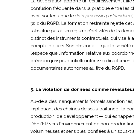
La délibération apporte un éclaircissement utile 
ESSENTIELS
confusion fréquente dans la pratique entre les c
avait soutenu que le
data processing addendum
(
30.2 du RGPD. La formation restreinte rejette cet
substitue pas à un registre d’activités de traite
distinct des instruments contractuels, qui vise à 
compte de tiers. Son absence — que la société ne
l’espèce que l’information relative aux coordon
précision jurisprudentielle intéresse directement t
documentaires autonomes au titre du RGPD.
5. La violation de données comme révélateur
Au-delà des manquements formels sanctionnés, 
impliquant des chaînes de sous-traitance : la 
production, de développement — qui échappent
DEEZER vers l’environnement de non-production d
volumineuses et sensibles, confiées à un sous-trai