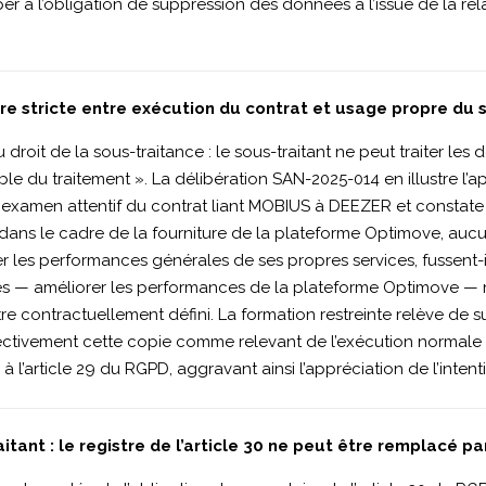
 à l’obligation de suppression des données à l’issue de la rela
ière stricte entre exécution du contrat et usage propre du 
droit de la sous-traitance : le sous-traitant ne peut traiter les
ble du traitement ». La délibération SAN-2025-014 en illustre l
 examen attentif du contrat liant MOBIUS à DEEZER et constate q
dans le cadre de la fourniture de la plateforme Optimove, aucu
 les performances générales de ses propres services, fussent-il
ariés — améliorer les performances de la plateforme Optimove — n
 contractuellement défini. La formation restreinte relève de sur
pectivement cette copie comme relevant de l’exécution normale 
l’article 29 du RGPD, aggravant ainsi l’appréciation de l’intenti
tant : le registre de l’article 30 ne peut être remplacé p