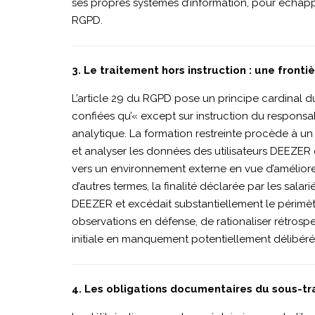
ses propres systèmes d’information, pour échapper
RGPD.
SOLUTIONS
3. Le traitement hors instruction : une front
LTD
L’article 29 du RGPD pose un principe cardinal du 
confiées qu’« except sur instruction du responsa
|
analytique. La formation restreinte procède à un
et analyser les données des utilisateurs DEEZER 
vers un environnement externe en vue d’améliorer
SAN-
d’autres termes, la finalité déclarée par les sal
DEEZER et excédait substantiellement le périmètre
observations en défense, de rationaliser rétros
2025-
initiale en manquement potentiellement délibéré à 
014-
4. Les obligations documentaires du sous-trai