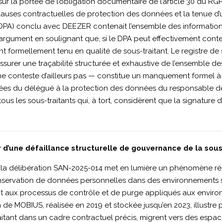
sur la portée de l’obligation documentaire de l’article 30 du RG
lauses contractuelles de protection des données et la tenue d’u
DPA) conclu avec DEEZER contenait l’ensemble des informations re
 argument en soulignant que, si le DPA peut effectivement conten
ment formellement tenu en qualité de sous-traitant. Le registre
assurer une traçabilité structurée et exhaustive de l’ensemble de
 conteste d’ailleurs pas — constitue un manquement formel à l’
nées du délégué à la protection des données du responsable de 
ous les sous-traitants qui, à tort, considèrent que la signature d’
 d’une défaillance structurelle de gouvernance de la sou
la délibération SAN-2025-014 met en lumière un phénomène réc
conservation de données personnelles dans des environnements
 aux processus de contrôle et de purge appliqués aux enviro
e MOBIUS, réalisée en 2019 et stockée jusqu’en 2023, illustre 
tant dans un cadre contractuel précis, migrent vers des espaces i