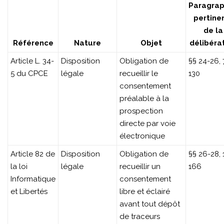
LIMITED
Paragra
pertine
|
de la
MANQUEMENTS
Référence
Nature
Objet
délibéra
Article L. 34-
Disposition
Obligation de
§§ 24-26, 
5 du CPCE
légale
recueillir le
130
consentement
préalable à la
prospection
directe par voie
électronique
Article 82 de
Disposition
Obligation de
§§ 26-28, 
la loi
légale
recueillir un
166
Informatique
consentement
et Libertés
libre et éclairé
avant tout dépôt
de traceurs