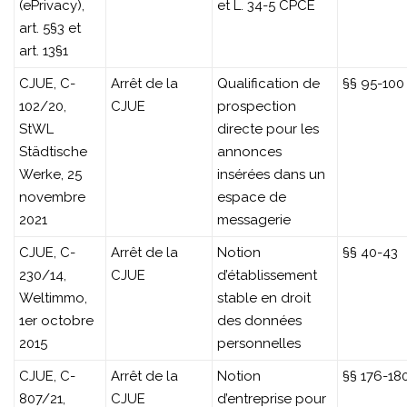
(ePrivacy),
et L. 34-5 CPCE
art. 5§3 et
art. 13§1
CJUE, C-
Arrêt de la
Qualification de
§§ 95-100
102/20,
CJUE
prospection
StWL
directe pour les
Städtische
annonces
Werke, 25
insérées dans un
novembre
espace de
2021
messagerie
CJUE, C-
Arrêt de la
Notion
§§ 40-43
230/14,
CJUE
d’établissement
Weltimmo,
stable en droit
1er octobre
des données
2015
personnelles
CJUE, C-
Arrêt de la
Notion
§§ 176-18
807/21,
CJUE
d’entreprise pour