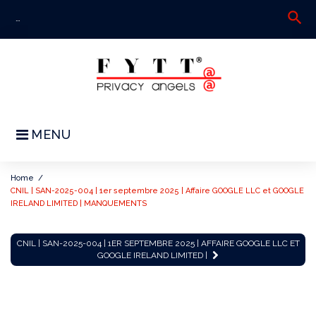
Skip
search
S
to
fo
content
MENU
Home
/
CNIL | SAN-2025-004 | 1er septembre 2025 | Affaire GOOGLE LLC et GOOGLE
IRELAND LIMITED | MANQUEMENTS
CNIL
CNIL | SAN-2025-004 | 1ER SEPTEMBRE 2025 | AFFAIRE GOOGLE LLC ET
|
GOOGLE IRELAND LIMITED |
SAN-
2025-