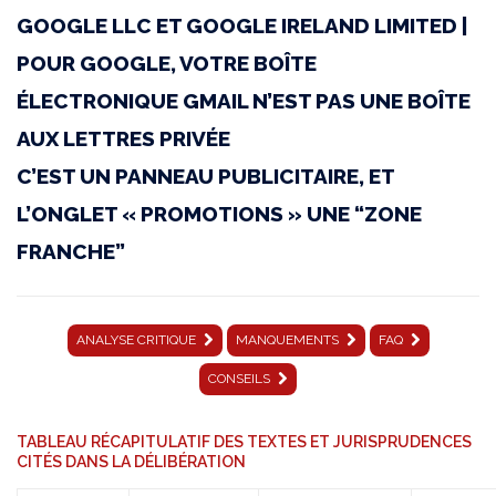
GOOGLE LLC ET GOOGLE IRELAND LIMITED |
004
POUR GOOGLE, VOTRE BOÎTE
|
ÉLECTRONIQUE GMAIL N’EST PAS UNE BOÎTE
1er
AUX LETTRES PRIVÉE
septembre
C’EST UN PANNEAU PUBLICITAIRE, ET
2025
L’ONGLET « PROMOTIONS » UNE “ZONE
|
FRANCHE”
Affaire
GOOGLE
ANALYSE CRITIQUE
MANQUEMENTS
FAQ
LLC
CONSEILS
et
GOOGLE
TABLEAU RÉCAPITULATIF DES TEXTES ET JURISPRUDENCES
CITÉS DANS LA DÉLIBÉRATION
IRELAND