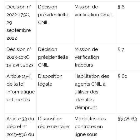
Décision n°
Décision
Mission de
§ 6
2022-175C,
présidentielle
vérification Gmail
29
CNIL
septembre
2022
Décision n°
Décision
Mission de
§ 7
2023-103C,
présidentielle
vérification
19 avril 2023
CNIL
traceurs
Article 19-III
Disposition
Habilitation des
§ 60
de la loi
légale
agents CNIL à
Informatique
utiliser des
et Libertés
identités
d’emprunt
Article 33 du
Disposition
Modalités des
§§ 58-63
décret n°
réglementaire
contrôles en
2019-536 du
ligne sous