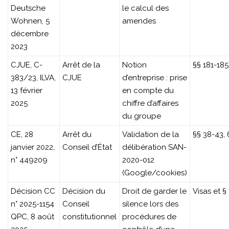
Deutsche
le calcul des
Wohnen, 5
amendes
décembre
2023
CJUE, C-
Arrêt de la
Notion
§§ 181-185
383/23, ILVA,
CJUE
d’entreprise : prise
13 février
en compte du
2025
chiffre d’affaires
du groupe
CE, 28
Arrêt du
Validation de la
§§ 38-43,
janvier 2022,
Conseil d’État
délibération SAN-
n° 449209
2020-012
(Google/cookies)
Décision CC
Décision du
Droit de garder le
Visas et §
n° 2025-1154
Conseil
silence lors des
QPC, 8 août
constitutionnel
procédures de