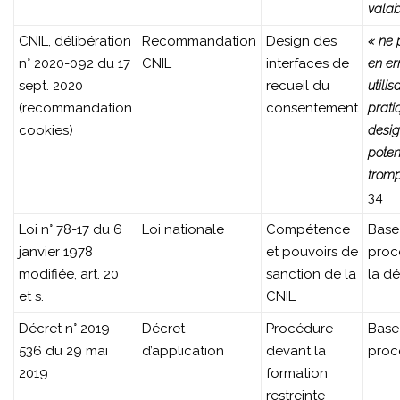
valab
CNIL, délibération
Recommandation
Design des
« ne 
n° 2020-092 du 17
CNIL
interfaces de
en er
sept. 2020
recueil du
utilis
(recommandation
consentement
prati
cookies)
desi
poten
trom
34
Loi n° 78-17 du 6
Loi nationale
Compétence
Base
janvier 1978
et pouvoirs de
proc
modifiée, art. 20
sanction de la
la dé
et s.
CNIL
Décret n° 2019-
Décret
Procédure
Base
536 du 29 mai
d’application
devant la
proc
2019
formation
restreinte