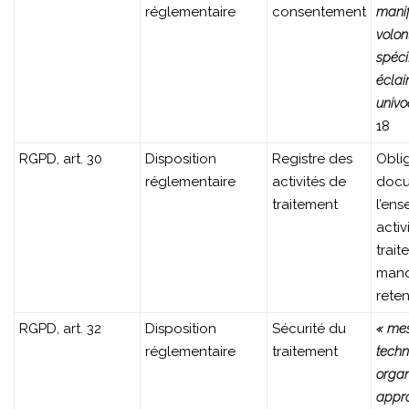
réglementaire
consentement
manif
volont
spéci
éclai
univo
18
RGPD, art. 30
Disposition
Registre des
Obli
réglementaire
activités de
docu
traitement
l’en
activ
trai
man
rete
RGPD, art. 32
Disposition
Sécurité du
« me
réglementaire
traitement
techn
organ
appro