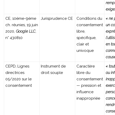
rempl
exige
CE, 10ème-9ème
Jurisprudence CE
Conditions du
« ne 
ch. réunies, 19 juin
consentement
un c
2020,
Google LLC
,
libre,
expr
n° 430810
spécifique,
l’util
clair et
en to
univoque
conn
caus
CEPD, Lignes
Instrument de
Caractère
« tou
directrices
droit souple
libre du
ou in
05/2020 sur le
consentement
inapp
consentement
— pression et
exerc
influence
pers
inappropriée
conce
rendr
cons