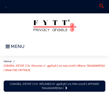
Skip
search
S
to
fo
content
MENU
Home
/
CONSEIL D’ETAT | Ch. Réunies n° 492836 | 20 mai 2026 | Affaire TAGADAMEDIA
| ANALYSE CRITIQUE
CONSEIL
CONSEIL D’ETAT | CH. RÉUNIES N° 492836 | 20 MAI 2026 | AFFAIRE
D'ETAT
TAGADAMEDIA |
|
Ch.