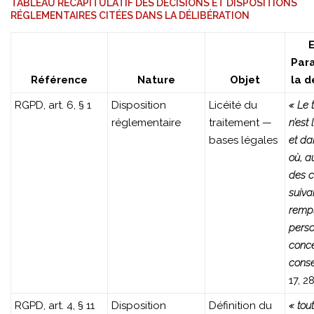
TABLEAU RÉCAPITULATIF DES DÉCISIONS ET DISPOSITIONS
RÉGLEMENTAIRES CITÉES DANS LA DÉLIBÉRATION
E
Par
Référence
Nature
Objet
la d
RGPD, art. 6, § 1
Disposition
Licéité du
« Le 
réglementaire
traitement —
n’est 
bases légales
et da
où, a
des c
suiva
rempli
pers
conc
conse
17, 2
RGPD, art. 4, § 11
Disposition
Définition du
« tou