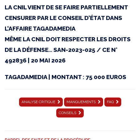
LA CNIL VIENT DE SE FAIRE PARTIELLEMENT
Réunies
CENSURER PAR LE CONSEIL D’ÉTAT DANS
n°
L’AFFAIRE TAGADAMEDIA
492836
MÊME LA CNIL DOIT RESPECTER LES DROITS
|
DE LA DÉFENSE… SAN-2023-025 / CE N°
20
492836 | 20 MAI 2026
mai
2026
TAGADAMEDIA | MONTANT : 75 000 EUROS
|
Affaire
ANALYSE CRITIQUE
MANQUEMENTS
FAQ
TAGADAMEDIA
CONSEILS
|
ANALYSE