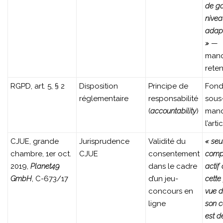
de ga
nivea
adapt
»
—
man
rete
RGPD, art. 5, § 2
Disposition
Principe de
Fon
réglementaire
responsabilité
sous
(
accountability
)
manq
l’arti
CJUE, grande
Jurisprudence
Validité du
« seu
chambre, 1er oct.
CJUE
consentement
comp
2019,
Planet49
dans le cadre
actif
GmbH
, C-673/17
d’un jeu-
cette
concours en
vue d
ligne
son 
est d