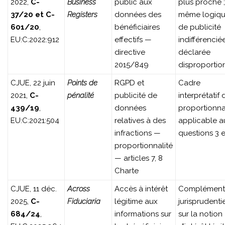
2022,
C-
Business
public aux
plus proche ;
37/20 et C-
Registers
données des
même logiq
601/20
,
bénéficiaires
de publicité
EU:C:2022:912
effectifs —
indifférencié
directive
déclarée
2015/849
disproportio
CJUE, 22 juin
Points de
RGPD et
Cadre
2021,
C-
pénalité
publicité de
interprétatif 
439/19
,
données
proportionna
EU:C:2021:504
relatives à des
applicable a
infractions —
questions 3 e
proportionnalité
— articles 7, 8
Charte
CJUE, 11 déc.
Across
Accès à intérêt
Complément
2025,
C-
Fiduciaria
légitime aux
jurisprudenti
684/24
,
informations sur
sur la notion