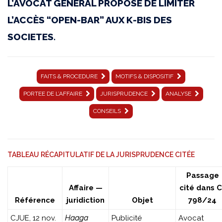
L’AVOCAT GÉNÉRAL PROPOSE DE LIMITER
18
L’ACCÈS “OPEN-BAR” AUX K-BIS DES
décembre
SOCIETES.
2025
|
FAITS & PROCEDURE
MOTIFS & DISPOSITIF
C-
PORTEE DE L’AFFAIRE
JURISPRUDENCE
ANALYSE
798/24
CONSEILS
|
Jautiva
│
TABLEAU RÉCAPITULATIF DE LA JURISPRUDENCE CITÉE
JURISPRUDENCE
Passage
Affaire —
cité dans C
Référence
juridiction
Objet
798/24
CJUE, 12 nov.
Haaga
Publicité
Avocat