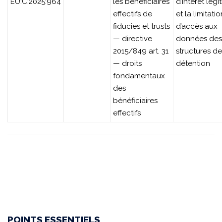
EU:C:2025:964
les bénéficiaires
d’intérêt légi
effectifs de
et la limitatio
fiducies et trusts
d’accès aux
— directive
données des
2015/849 art. 31
structures de
— droits
détention
fondamentaux
des
bénéficiaires
effectifs
POINTS ESSENTIELS