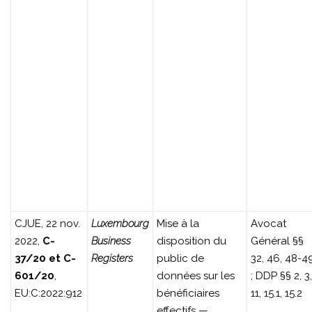
CJUE, 22 nov.
Luxembourg
Mise à la
Avocat
2022,
C-
Business
disposition du
Général §§
37/20 et C-
Registers
public de
32, 46, 48-4
601/20
,
données sur les
; DDP §§ 2, 3,
EU:C:2022:912
bénéficiaires
11, 15.1, 15.2
effectifs —