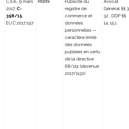
CJUE, 9 mars
Manni
Publicité du
Avocat
2017,
C-
registre de
Général §§ 3
398/15
,
commerce et
32 ; DDP §§
EU:C:2017:197
données
14, 15.1
personnelles —
caractère limité
des données
publiées en vertu
de la directive
68/151 (devenue
2017/1132)