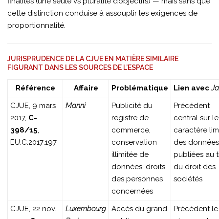
finalités (une seule vs pluralité d’objectifs) — mais sans que
cette distinction conduise à assouplir les exigences de
proportionnalité.
JURISPRUDENCE DE LA CJUE EN MATIÈRE SIMILAIRE
FIGURANT DANS LES SOURCES DE L’ESPACE
Référence
Affaire
Problématique
Lien avec
Ja
CJUE, 9 mars
Manni
Publicité du
Précédent
2017,
C-
registre de
central sur le
398/15
,
commerce,
caractère lim
EU:C:2017:197
conservation
des données
illimitée de
publiées au t
données, droits
du droit des
des personnes
sociétés
concernées
CJUE, 22 nov.
Luxembourg
Accès du grand
Précédent le