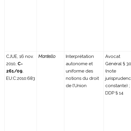
CJUE, 16 nov.
Mantello
Interprétation
Avocat
2010,
C-
autonome et
Général § 3
261/09
,
uniforme des
(note
EU:C:2010:683
notions du droit
jurispruden
de l’Union
constante) ;
DDP § 14