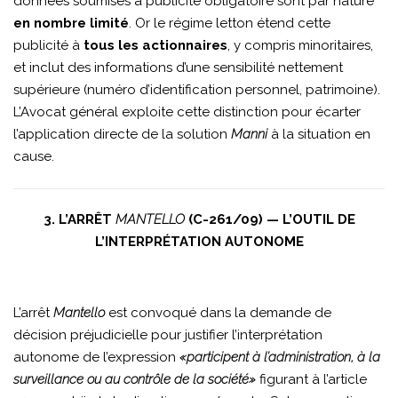
données soumises à publicité obligatoire sont par nature
en nombre limité
. Or le régime letton étend cette
publicité à
tous les actionnaires
, y compris minoritaires,
et inclut des informations d’une sensibilité nettement
supérieure (numéro d’identification personnel, patrimoine).
L’Avocat général exploite cette distinction pour écarter
l’application directe de la solution
Manni
à la situation en
cause.
3. L’ARRÊT
MANTELLO
(C-261/09) — L’OUTIL DE
L’INTERPRÉTATION AUTONOME
L’arrêt
Mantello
est convoqué dans la demande de
décision préjudicielle pour justifier l’interprétation
autonome de l’expression
«participent à l’administration, à la
surveillance ou au contrôle de la société»
figurant à l’article