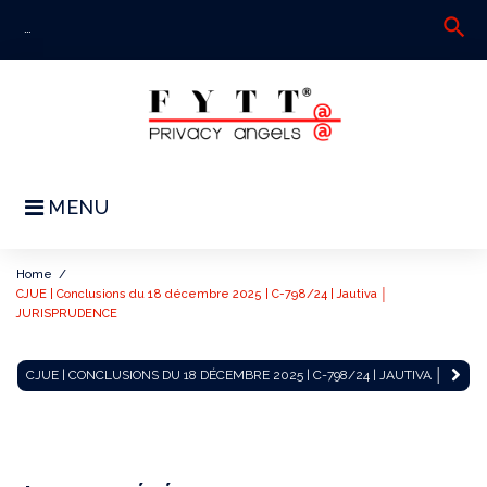
Skip
search
S
to
fo
content
MENU
Home
/
CJUE | Conclusions du 18 décembre 2025 | C-798/24 | Jautiva │
JURISPRUDENCE
CJUE
CJUE | CONCLUSIONS DU 18 DÉCEMBRE 2025 | C-798/24 | JAUTIVA │
|
Conclusions
du