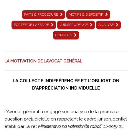
biométriques
FAITS & PROCEDURE
MOTIFS & DISPOSITIF
et
PORTEE DE L’AFFAIRE
JURISPRUDENCE
ANALYSE
génétiques)
CONSEILS
│
MOTIFS
&
LA MOTIVATION DE L’AVOCAT GÉNÉRAL
DISPOSITIF
LA COLLECTE INDIFFÉRENCIÉE ET L’OBLIGATION
D’APPRÉCIATION INDIVIDUELLE
L’Avocat général a engagé son analyse de la première
question préjudicielle en rappelant le cadre jurisprudentiel
établi par l’arrêt
Ministerstvo na vatreshnite raboti
(C-205/21,