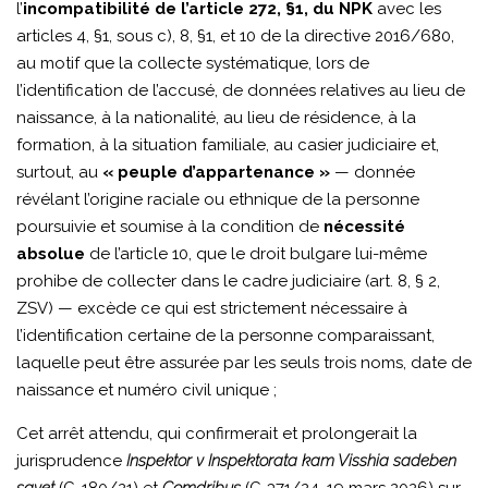
l’
incompatibilité de l’article 272, §1, du NPK
avec les
articles 4, §1, sous c), 8, §1, et 10 de la directive 2016/680,
au motif que la collecte systématique, lors de
l’identification de l’accusé, de données relatives au lieu de
naissance, à la nationalité, au lieu de résidence, à la
formation, à la situation familiale, au casier judiciaire et,
surtout, au
« peuple d’appartenance »
— donnée
révélant l’origine raciale ou ethnique de la personne
poursuivie et soumise à la condition de
nécessité
absolue
de l’article 10, que le droit bulgare lui-même
prohibe de collecter dans le cadre judiciaire (art. 8, § 2,
ZSV) — excède ce qui est strictement nécessaire à
l’identification certaine de la personne comparaissant,
laquelle peut être assurée par les seuls trois noms, date de
naissance et numéro civil unique ;
Cet arrêt attendu, qui confirmerait et prolongerait la
jurisprudence
Inspektor v Inspektorata kam Visshia sadeben
savet
(C-180/21) et
Comdribus
(C-371/24, 19 mars 2026) sur