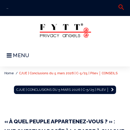
Skip
search
S
to
fo
content
MENU
Home
/
CJUE | Conclusions du 5 mars 2026 | C-5/25 | Pilev │ CONSEILS
CJUE
CJUE | CONCLUSIONS DU 5 MARS 2026 | C-5/25 | PILEV │
|
Conclusions
du
« À QUEL PEUPLE APPARTENEZ-VOUS ? » :
5