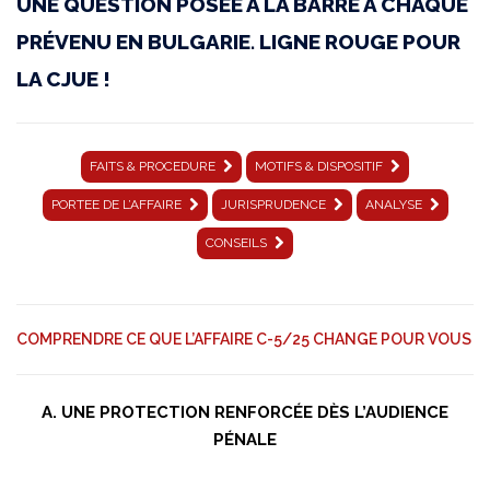
UNE QUESTION POSÉE À LA BARRE À CHAQUE
mars
PRÉVENU EN BULGARIE. LIGNE ROUGE POUR
2026
LA CJUE !
|
C-
FAITS & PROCEDURE
MOTIFS & DISPOSITIF
5/25
PORTEE DE L’AFFAIRE
JURISPRUDENCE
ANALYSE
|
CONSEILS
Pilev
│
COMPRENDRE CE QUE L’AFFAIRE C-5/25 CHANGE POUR VOUS
CONSEILS
A. UNE PROTECTION RENFORCÉE DÈS L’AUDIENCE
PÉNALE