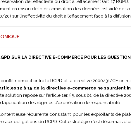
 préservation de l’effectivité du droit à l’effacement (art. 17 RGPD
cement en raison de la dissémination des données est vidé de 
/20) sur l’ineffectivité du droit à l’effacement face à la diffusio
RONIQUE
 RGPD SUR LA DIRECTIVE E-COMMERCE POUR LES QUESTIO
 conflit normatif entre le RGPD et la directive 2000/31/CE en 
rticles 12 à 15 de la directive e-commerce ne sauraient i
tte solution repose sur l’article 1er, §5, sous b), de la directive
d’application des régimes d’exonération de responsabilité.
ontentieuse récurrente consistant, pour les exploitants de pla
ire aux obligations du RGPD. Cette stratégie n’est désormais plu