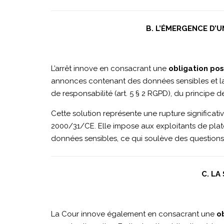
Digital
B. L’ÉMERGENCE D’
et
L’arrêt innove en consacrant une
obligation pos
annonces contenant des données sensibles et la vé
de responsabilité (art. 5 § 2 RGPD), du principe 
Inform
Cette solution représente une rupture significati
2000/31/CE. Elle impose aux exploitants de pla
Media
données sensibles, ce qui soulève des questions 
Press
C. LA
│
La Cour innove également en consacrant une
o