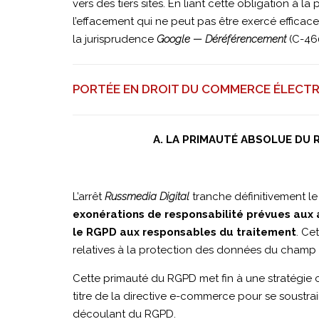
vers des tiers sites. En liant cette obligation à la
PORTEE
l’effacement qui ne peut pas être exercé effica
la jurisprudence
Google — Déréférencement
(C-460
DE
PORTÉE EN DROIT DU COMMERCE ÉLECT
L'AFFAIRE
A. LA PRIMAUTÉ ABSOLUE DU
L’arrêt
Russmedia Digital
tranche définitivement le
exonérations de responsabilité prévues aux a
le RGPD aux responsables du traitement
. Ce
relatives à la protection des données du champ 
Cette primauté du RGPD met fin à une stratégie c
titre de la directive e-commerce pour se soustra
découlant du RGPD.