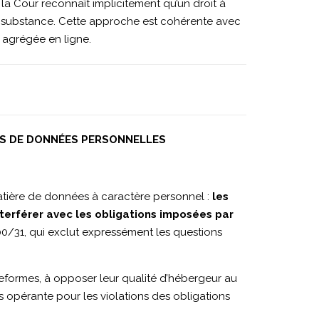
), la Cour reconnaît implicitement qu’un droit à
sa substance. Cette approche est cohérente avec
n agrégée en ligne.
NS DE DONNÉES PERSONNELLES
matière de données à caractère personnel :
les
nterférer avec les obligations imposées par
 2000/31, qui exclut expressément les questions
teformes, à opposer leur qualité d’hébergeur au
s opérante pour les violations des obligations