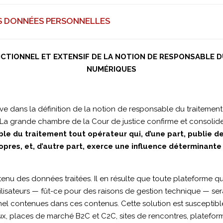
ES DONNÉES PERSONNELLES
NCTIONNEL ET EXTENSIF DE LA NOTION DE RESPONSABLE
NUMÉRIQUES
e dans la définition de la notion de responsable du traiteme
a grande chambre de la Cour de justice confirme et consolide l
le du traitement tout opérateur qui, d’une part, publie d
ropres, et, d’autre part, exerce une influence déterminant
tenu des données traitées. Il en résulte que toute plateforme q
utilisateurs — fût-ce pour des raisons de gestion technique — se
l contenues dans ces contenus. Cette solution est susceptible 
x, places de marché B2C et C2C, sites de rencontres, plateform