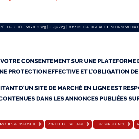
RRÊT DU 2 DÉCEMBRE 2025 | C-492/23 | RUSSMEDIA DIGITAL ET INFORM MEDIA 
S VOTRE CONSENTEMENT SUR UNE PLATEFORME
E PROTECTION EFFECTIVE ET L’OBLIGATION DE L
ITANT D’UN SITE DE MARCHÉ EN LIGNE EST RE
CONTENUES DANS LES ANNONCES PUBLIÉES SU
MOTIFS & DISPOSITIF
PORTEE DE L’AFFAIRE
JURISPRUDENCE
A