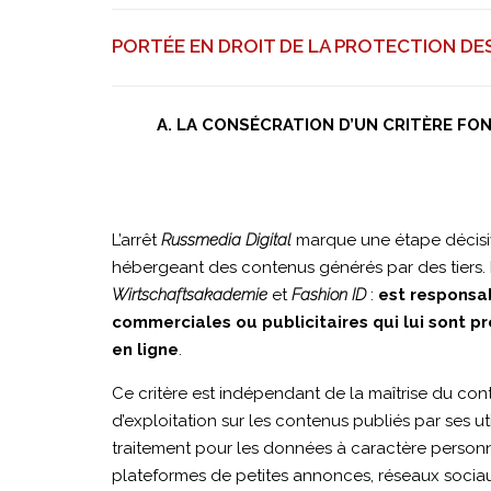
décembre
PORTÉE EN DROIT DE LA PROTECTION D
2025
A. LA CONSÉCRATION D’UN CRITÈRE FO
|
C-
L’arrêt
Russmedia Digital
marque une étape décisiv
hébergeant des contenus générés par des tiers. L
Wirtschaftsakademie
et
Fashion ID
:
est responsab
492/23
commerciales ou publicitaires qui lui sont p
en ligne
.
|
Ce critère est indépendant de la maîtrise du con
d’exploitation sur les contenus publiés par ses 
traitement pour les données à caractère personne
Russmedia
plateformes de petites annonces, réseaux sociau