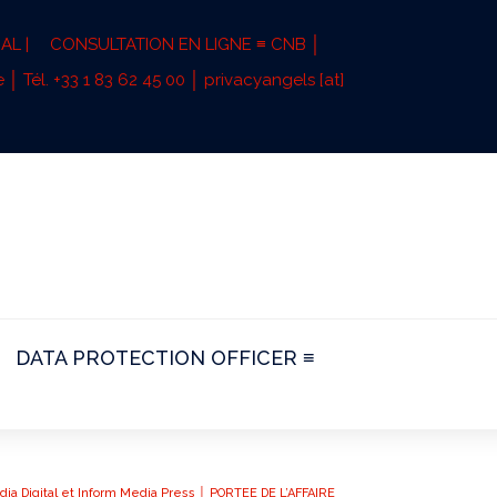
AL |
CONSULTATION EN LIGNE ≡ CNB │
 │ Tél. +33 1 83 62 45 00 │ privacyangels [at]
DATA PROTECTION OFFICER ≡
ia Digital et Inform Media Press │ PORTEE DE L’AFFAIRE