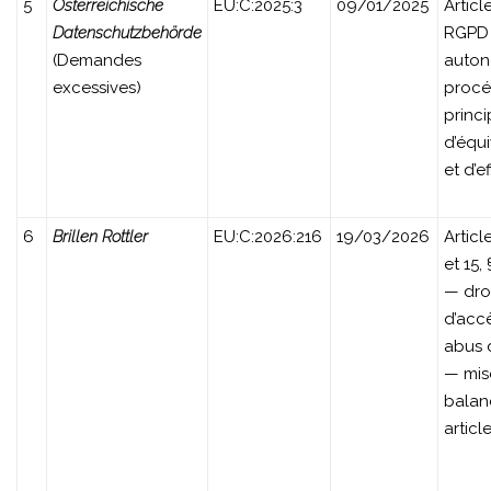
5
Österreichische
EU:C:2025:3
09/01/2025
Articl
Datenschutzbehörde
RGPD
(Demandes
auton
excessives)
procé
princ
d’équ
et d’ef
6
Brillen Rottler
EU:C:2026:216
19/03/2026
Articl
et 15,
— dro
d’acc
abus 
— mis
balan
article