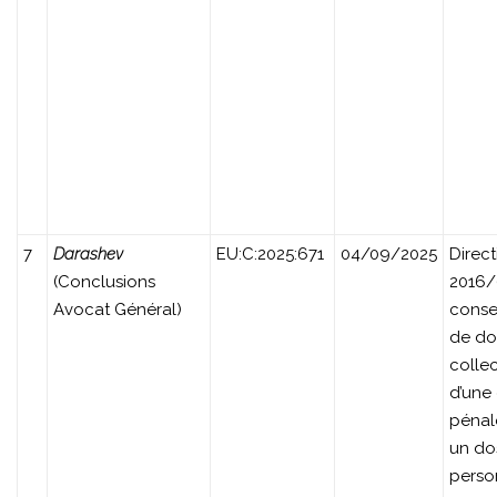
7
Darashev
EU:C:2025:671
04/09/2025
Direct
(Conclusions
2016
Avocat Général)
conse
de do
collec
d’une
pénal
un do
perso