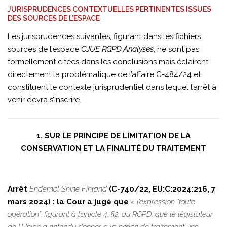
JURISPRUDENCES CONTEXTUELLES PERTINENTES ISSUES
DES SOURCES DE L’ESPACE
Les jurisprudences suivantes, figurant dans les fichiers
sources de l’espace
CJUE RGPD Analyses
, ne sont pas
formellement citées dans les conclusions mais éclairent
directement la problématique de l’affaire C-484/24 et
constituent le contexte jurisprudentiel dans lequel l’arrêt à
venir devra s’inscrire.
1. SUR LE PRINCIPE DE LIMITATION DE LA
CONSERVATION ET LA FINALITÉ DU TRAITEMENT
Arrêt
Endemol Shine Finland
(C-740/22, EU:C:2024:216, 7
mars 2024) : la Cour a jugé que
« l’expression “toute
opération”, figurant à l’article 4, §2, du RGPD, que le législateur