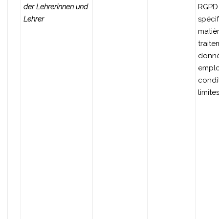
der Lehrerinnen und
RGPD 
Lehrer
spéci
matiè
trait
donné
empl
condit
limite