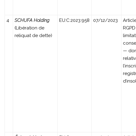
4
SCHUFA Holding
EU:C:2023:958
07/12/2023
Article
(Libération de
RGPD
reliquat de dette)
limita
conse
— do
relati
l’insc
regist
d’inso