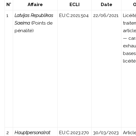
N°
Affaire
ECLI
Date
O
1
Latvijas Republikas
EU:C:2021:504
22/06/2021
Licéit
Saeima
(Points de
trait
pénalité)
artic
— car
exhau
bases
licéité
2
Hauptpersonalrat
EU:C:2023:270
30/03/2023
Articl