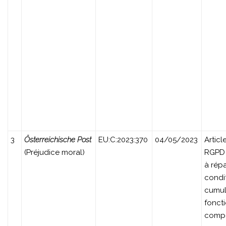
3
Österreichische Post
EU:C:2023:370
04/05/2023
Articl
(Préjudice moral)
RGPD 
à rép
condi
cumul
fonct
compe