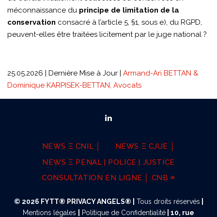
méconnaissance du
principe de limitation de la
conservation
consacré à l’article 5, §1, sous e), du RGPD,
peuvent-elles être traitées licitement par le juge national ?
25.05.2026 | Dernière Mise à Jour |
Armand-Ari BETTAN &
Dominique KARPISEK-BETTAN, Avocats
NEWS Ξ CNIL │
NEWS Ξ CJUE │
NEWS Ξ PENAL | POLICE | JUSTICE
CONSULTATION EN LIGNE │ CNB ≡
© 2026 FYTT® PRIVACY ANGELS® |
Tous droits réservés
|
Mentions légales
|
Politique de Confidentialité
|
10, rue