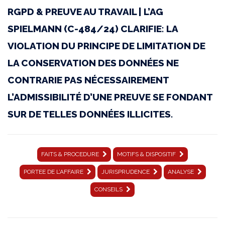
RGPD & PREUVE AU TRAVAIL | L’AG
16
SPIELMANN (C-484/24) CLARIFIE: LA
octobre
VIOLATION DU PRINCIPE DE LIMITATION DE
2025
LA CONSERVATION DES DONNÉES NE
|
CONTRARIE PAS NÉCESSAIREMENT
C-
L’ADMISSIBILITÉ D’UNE PREUVE SE FONDANT
484/24
SUR DE TELLES DONNÉES ILLICITES.
|
NTH
FAITS & PROCEDURE
MOTIFS & DISPOSITIF
Haustechnik
PORTEE DE L’AFFAIRE
JURISPRUDENCE
ANALYSE
│
CONSEILS
JURISPRUDENCE