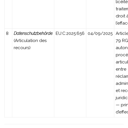
licéit
trait
droit 
l’effa
8
Datenschutzbehörde
EU:C:2025:656
04/09/2025
Articl
(Articulation des
79 R
recours)
auton
procé
articu
entre
récla
admini
et re
juridi
— pri
d’effe