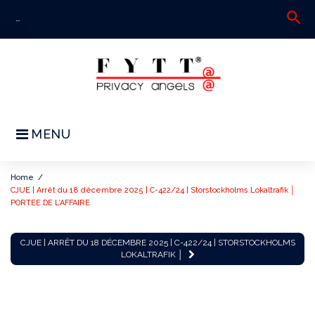
Skip
search
S
to
fo
content
MENU
Home
/
CJUE | Arrêt du 18 décembre 2025 | C-422/24 | Storstockholms Lokaltrafik │
PORTEE DE L’AFFAIRE
CJUE
CJUE | ARRÊT DU 18 DÉCEMBRE 2025 | C-422/24 | STORSTOCKHOLMS
|
LOKALTRAFIK │
Arrêt
du