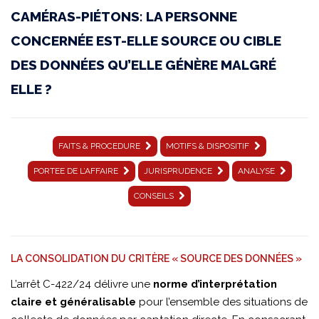
CAMÉRAS-PIÉTONS: LA PERSONNE
18
CONCERNÉE EST-ELLE SOURCE OU CIBLE
décembre
DES DONNÉES QU’ELLE GÉNÈRE MALGRÉ
2025
ELLE ?
|
C-
422/24
FAITS & PROCEDURE
MOTIFS & DISPOSITIF
|
PORTEE DE L’AFFAIRE
JURISPRUDENCE
ANALYSE
Storstockholms
CONSEILS
Lokaltrafik
│
LA CONSOLIDATION DU CRITÈRE « SOURCE DES DONNÉES »
PORTEE
L’arrêt C-422/24 délivre une
norme d’interprétation
DE
claire et généralisable
pour l’ensemble des situations de