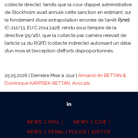
collecte directe), tandis que la cour d’appel administrative
de Stockholm avait annulé cette sanction en estimant, sur
le fondement d’une extrapolation erronée de l’arrêt
Ryneš
(C-212/13, EU:C:2014:2428, rendu sous l’empire de la
directive 95/46), que la collecte par caméra relevait de
l’article 14 du RGPD (collecte indirecte) autorisant un délai
d’un mois et l’exception d’efforts disproportionnés.
25.05.2026 | Dernière Mise à Jour |
Armand-Ari BETTAN &
Dominique KARPISEK-BETTAN, Avocats
NEWS Ξ CNIL │
NEWS Ξ CJUE │
NEWS Ξ PENAL | POLICE | JUSTICE