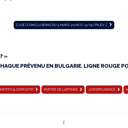
CJUE | CONCLUSIONS DU 5 MARS 2026 | C-5/25 | PILEV │
? »
CHAQUE PRÉVENU EN BULGARIE. LIGNE ROUGE PO
MOTIFS & DISPOSITIF
PORTEE DE L’AFFAIRE
JURISPRUDENCE
A
I.