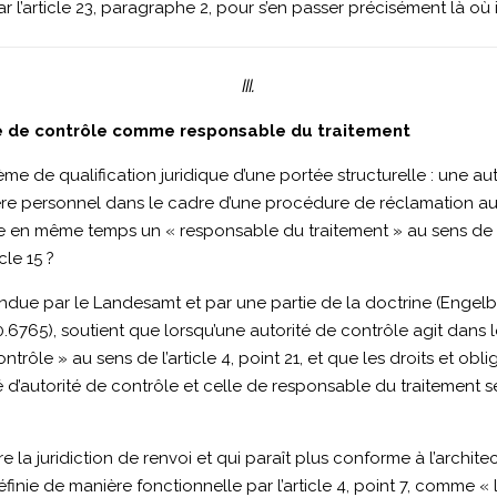
 l’article 23, paragraphe 2, pour s’en passer précisément là où i
III.
rité de contrôle comme responsable du traitement
e de qualification juridique d’une portée structurelle : une au
re personnel dans le cadre d’une procédure de réclamation au 
en même temps un « responsable du traitement » au sens de l’ar
cle 15 ?
due par le Landesamt et par une partie de la doctrine (Engelbre
765), soutient que lorsqu’une autorité de contrôle agit dans l
ntrôle » au sens de l’article 4, point 21, et que les droits et obl
é d’autorité de contrôle et celle de responsable du traitement 
la juridiction de renvoi et qui paraît plus conforme à l’archi
finie de manière fonctionnelle par l’article 4, point 7, comme «