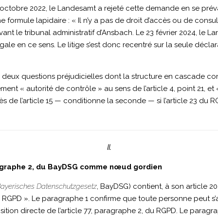
octobre 2022, le Landesamt a rejeté cette demande en se préval
formule lapidaire : « Il n’y a pas de droit d’accès ou de consult
ant le tribunal administratif d’Ansbach. Le 23 février 2024, le
ale en ce sens. Le litige s’est donc recentré sur la seule déclara
ifié deux questions préjudicielles dont la structure en cascade c
ent « autorité de contrôle » au sens de l’article 4, point 21, et
ès de l’article 15 — conditionne la seconde — si l’article 23 du 
II.
paragraphe 2, du BayDSG comme nœud gordien
ayerisches Datenschutzgesetz
, BayDSG) contient, à son article 20,
du RGPD ». Le paragraphe 1 confirme que toute personne peut s’
osition directe de l’article 77, paragraphe 2, du RGPD. Le paragr