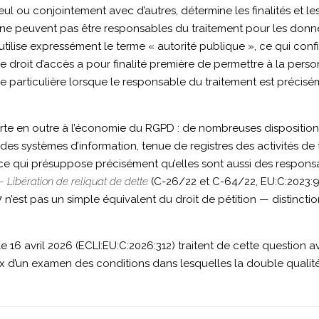
eul ou conjointement avec d’autres, détermine les finalités et l
 ne peuvent pas être responsables du traitement pour les donnée
 7, utilise expressément le terme « autorité publique », ce qui co
e droit d’accès a pour finalité première de permettre à la person
ce particulière lorsque le responsable du traitement est précisé
heurte en outre à l’économie du RGPD : de nombreuses dispositi
é des systèmes d’information, tenue de registres des activités de
 ce qui présuppose précisément qu’elles sont aussi des responsa
ibération de reliquat de dette
(C-26/22 et C-64/22, EU:C:2023:958,
77 n’est pas un simple équivalent du droit de pétition — distinctio
 16 avril 2026 (ECLI:EU:C:2026:312) traitent de cette question av
prix d’un examen des conditions dans lesquelles la double qual