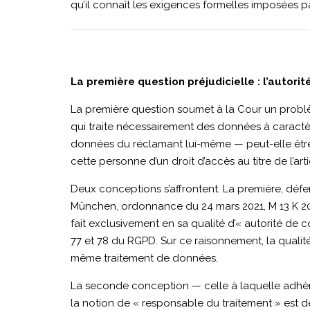
qu’il connaît les exigences formelles imposées par
La première question préjudicielle : l’auto
La première question soumet à la Cour un problèm
qui traite nécessairement des données à caractè
données du réclamant lui-même — peut-elle être 
cette personne d’un droit d’accès au titre de l’arti
Deux conceptions s’affrontent. La première, défen
München, ordonnance du 24 mars 2021, M 13 K 20.6
fait exclusivement en sa qualité d’« autorité de co
77 et 78 du RGPD. Sur ce raisonnement, la qualit
même traitement de données.
La seconde conception — celle à laquelle adhère 
la notion de « responsable du traitement » est dé