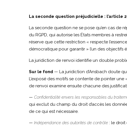
La seconde question préjudicielle : l’articl
La seconde question ne se pose qu’en cas de répon
du RGPD, qui autorise les États membres à restrei
réserve que cette restriction « respecte l’essen
démocratique pour garantir » l’un des objectifs én
La juridiction de renvoi identifie un double probl
Sur le fond
— La juridiction d’Ansbach doute que 
L’exposé des motifs se contente de pointer une « fi
de renvoi examine ensuite chacune des justifica
—
Confidentialité envers les responsables du traiteme
qui exclut du champ du droit d’accès les donnée
de ce qui est nécessaire.
—
Indépendance des autorités de contrôle
: le dro