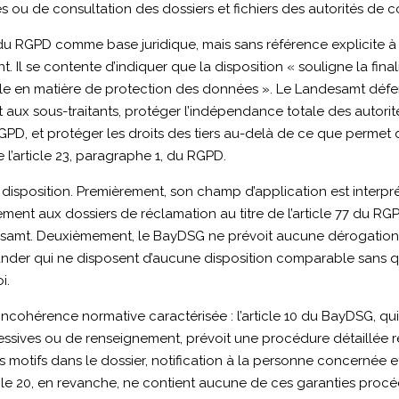
cès ou de consultation des dossiers et fichiers des autorités de c
 23 du RGPD comme base juridique, mais sans référence explicite
ent. Il se contente d’indiquer que la disposition « souligne la fin
e en matière de protection des données ». Le Landesamt défend, q
 aux sous-traitants, protéger l’indépendance totale des autorité
RGPD, et protéger les droits des tiers au-delà de ce que permet dé
de l’article 23, paragraphe 1, du RGPD.
 disposition. Premièrement, son champ d’application est interpr
ment aux dossiers de réclamation au titre de l’article 77 du R
desamt. Deuxièmement, le BayDSG ne prévoit aucune dérogation 
Länder qui ne disposent d’aucune disposition comparable sans 
i.
ncohérence normative caractérisée : l’article 10 du BayDSG, qui
essives ou de renseignement, prévoit une procédure détaillée re
 motifs dans le dossier, notification à la personne concernée 
cle 20, en revanche, ne contient aucune de ces garanties procé