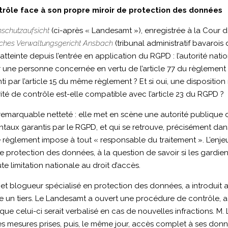
trôle face à son propre miroir de protection des données
schutzaufsicht
(ci-après « Landesamt »), enregistrée à la Cour d
sches Verwaltungsgericht Ansbach
(tribunal administratif bavarois
teinte depuis l’entrée en application du RGPD : l’autorité nat
r une personne concernée en vertu de l’article 77 du règlement
ti par l’article 15 du même règlement ? Et si oui, une disposit
orité de contrôle est-elle compatible avec l’article 23 du RGPD ?
e remarquable netteté : elle met en scène une autorité publique 
taux garantis par le RGPD, et qui se retrouve, précisément dans 
lement impose à tout « responsable du traitement ». L’enjeu n
protection des données, à la question de savoir si les gardien
te limitation nationale au droit d’accès.
 et blogueur spécialisé en protection des données, a introduit 
tre un tiers. Le Landesamt a ouvert une procédure de contrôle, a
 que celui-ci serait verbalisé en cas de nouvelles infractions. M
 mesures prises, puis, le même jour, accès complet à ses donnée