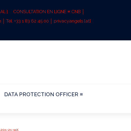
AL |
CONSULTATION EN LIGNE ≡ CNB │
 │ Tél. +33 1 83 62 45 00 │ privacyangels [at]
DATA PROTECTION OFFICER ≡
C-205-25-11K