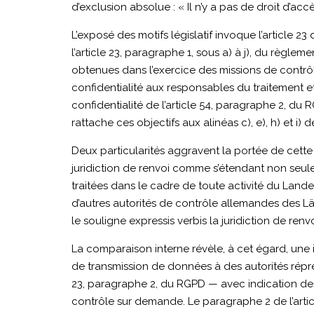
d’exclusion absolue : « Il n’y a pas de droit d’ac
L’exposé des motifs législatif invoque l’article
l’article 23, paragraphe 1, sous a) à j), du règlem
obtenues dans l’exercice des missions de contrôl
confidentialité aux responsables du traitement et
confidentialité de l’article 54, paragraphe 2, du 
rattache ces objectifs aux alinéas c), e), h) et i) 
Deux particularités aggravent la portée de cette
juridiction de renvoi comme s’étendant non seule
traitées dans le cadre de toute activité du Lan
d’autres autorités de contrôle allemandes des 
le souligne expressis verbis la juridiction de renvo
La comparaison interne révèle, à cet égard, une i
de transmission de données à des autorités répr
23, paragraphe 2, du RGPD — avec indication des
contrôle sur demande. Le paragraphe 2 de l’arti