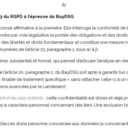
IV.
e 23 du RGPD à l’épreuve du BayDSG
se affirmative à la première. Elle interroge la conformité de l’
ndre par voie législative la portée des obligations et des droits
ce des libertés et droits fondamentaux et constitue une mesure
umérés de l’article 23, paragraphe 1, sous a) à j).
ème, substantiel et formel, qui permet d’articuler l’analyse en deu
l’article 20, paragraphe 2, du BayDSG soit apte à garantir l’un de
nalité de traitement spécifique » sans rattacher celle-ci à un obje
tions avancées par le Landesamt :
nt et les sous-traitants
: cette confidentialité est d’ores et déjà 
s à caractère personnel concernant des tiers. Une exclusion to
it d’accès d’une personne concernée aux données la concernant