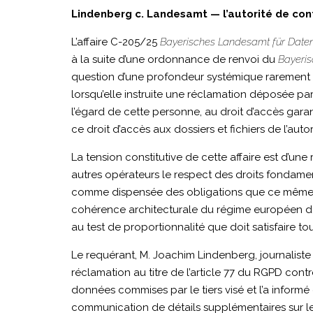
mars
Lindenberg c. Landesamt — l’autorité de con
2026
L’affaire C-205/25
Bayerisches Landesamt für Daten
à la suite d’une ordonnance de renvoi du
Bayeri
question d’une profondeur systémique rarement at
|
lorsqu’elle instruite une réclamation déposée pa
l’égard de cette personne, au droit d’accès garan
ce droit d’accès aux dossiers et fichiers de l’aut
C-
La tension constitutive de cette affaire est d’un
autres opérateurs le respect des droits fondamen
comme dispensée des obligations que ce même règ
5/25
cohérence architecturale du régime européen de 
au test de proportionnalité que doit satisfaire tou
|
Le requérant, M. Joachim Lindenberg, journaliste
réclamation au titre de l’article 77 du RGPD con
données commises par le tiers visé et l’a informé
Pilev
communication de détails supplémentaires sur les