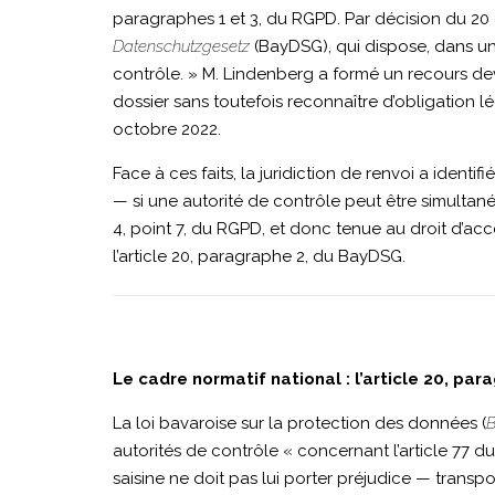
paragraphes 1 et 3, du RGPD. Par décision du 20 
Datenschutzgesetz
(BayDSG), qui dispose, dans une 
│
contrôle. » M. Lindenberg a formé un recours dev
dossier sans toutefois reconnaître d’obligation lég
C-
octobre 2022.
Face à ces faits, la juridiction de renvoi a ident
— si une autorité de contrôle peut être simultaném
205-
4, point 7, du RGPD, et donc tenue au droit d’acc
l’article 20, paragraphe 2, du BayDSG.
25-
11K
Le cadre normatif national : l’article 20, 
La loi bavaroise sur la protection des données (
B
autorités de contrôle « concernant l’article 77 
saisine ne doit pas lui porter préjudice — transp