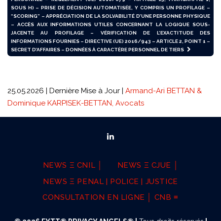
SOUS H) – PRISE DE DÉCISION AUTOMATISÉE, Y COMPRIS UN PROFILAGE –
“SCORING” – APPRÉCIATION DE LA SOLVABILITÉ D’UNE PERSONNE PHYSIQUE
– ACCÈS AUX INFORMATIONS UTILES CONCERNANT LA LOGIQUE SOUS-
JACENTE AU PROFILAGE – VÉRIFICATION DE L’EXACTITUDE DES
INFORMATIONS FOURNIES – DIRECTIVE (UE) 2016/943 – ARTICLE 2, POINT 1 –
SECRET D’AFFAIRES – DONNÉES À CARACTÈRE PERSONNEL DE TIERS
25.05.2026 | Dernière Mise à Jour |
Armand-Ari BETTAN &
Dominique KARPISEK-BETTAN, Avocats
NEWS Ξ CNIL │
NEWS Ξ CJUE │
NEWS Ξ PENAL | POLICE | JUSTICE
CONSULTATION EN LIGNE │ CNB ≡