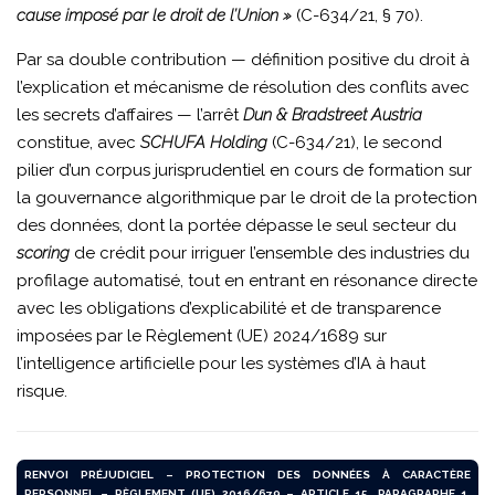
cause imposé par le droit de l’Union »
(C-634/21, § 70).
Par sa double contribution — définition positive du droit à
l’explication et mécanisme de résolution des conflits avec
les secrets d’affaires — l’arrêt
Dun & Bradstreet Austria
constitue, avec
SCHUFA Holding
(C-634/21), le second
pilier d’un corpus jurisprudentiel en cours de formation sur
la gouvernance algorithmique par le droit de la protection
des données, dont la portée dépasse le seul secteur du
scoring
de crédit pour irriguer l’ensemble des industries du
profilage automatisé, tout en entrant en résonance directe
avec les obligations d’explicabilité et de transparence
imposées par le Règlement (UE) 2024/1689 sur
l’intelligence artificielle pour les systèmes d’IA à haut
risque.
RENVOI PRÉJUDICIEL – PROTECTION DES DONNÉES À CARACTÈRE
PERSONNEL – RÈGLEMENT (UE) 2016/679 – ARTICLE 15, PARAGRAPHE 1,