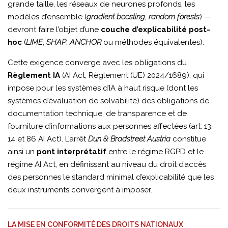
grande taille, les réseaux de neurones profonds, les
modèles d’ensemble (
gradient boosting
,
random forests
) —
devront faire l’objet d’une
couche d’explicabilité post-
hoc
(
LIME
,
SHAP
,
ANCHOR
ou méthodes équivalentes).
Cette exigence converge avec les obligations du
Règlement IA
(AI Act, Règlement (UE) 2024/1689), qui
impose pour les systèmes d’IA à haut risque (dont les
systèmes d’évaluation de solvabilité) des obligations de
documentation technique, de transparence et de
fourniture d’informations aux personnes affectées (art. 13,
14 et 86 AI Act). L’arrêt
Dun & Bradstreet Austria
constitue
ainsi un
pont interprétatif
entre le régime RGPD et le
régime AI Act, en définissant au niveau du droit d’accès
des personnes le standard minimal d’explicabilité que les
deux instruments convergent à imposer.
LA MISE EN CONFORMITÉ DES DROITS NATIONAUX