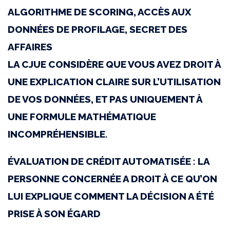
ALGORITHME DE SCORING, ACCÈS AUX
27
DONNÉES DE PROFILAGE, SECRET DES
février
AFFAIRES
2025
LA CJUE CONSIDÈRE QUE VOUS AVEZ DROIT À
|
UNE EXPLICATION CLAIRE SUR L’UTILISATION
C-
DE VOS DONNÉES, ET PAS UNIQUEMENT À
203/22
UNE FORMULE MATHÉMATIQUE
|
INCOMPRÉHENSIBLE.
Dun
&
ÉVALUATION DE CRÉDIT AUTOMATISÉE : LA
PERSONNE CONCERNÉE A DROIT À CE QU’ON
Bradstreet
LUI EXPLIQUE COMMENT LA DÉCISION A ÉTÉ
Austria
PRISE À SON ÉGARD
│