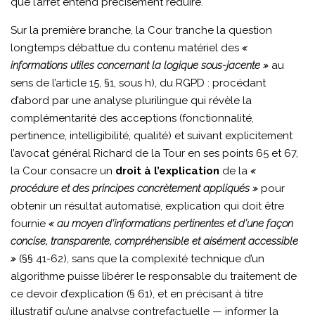
que l’arrêt entend précisément réduire.
Sur la première branche, la Cour tranche la question
longtemps débattue du contenu matériel des
«
informations utiles concernant la logique sous-jacente »
au
sens de l’article 15, §1, sous h), du RGPD : procédant
d’abord par une analyse plurilingue qui révèle la
complémentarité des acceptions (fonctionnalité,
pertinence, intelligibilité, qualité) et suivant explicitement
l’avocat général Richard de la Tour en ses points 65 et 67,
la Cour consacre un
droit à l’explication
de la
«
procédure et des principes concrètement appliqués »
pour
obtenir un résultat automatisé, explication qui doit être
fournie
« au moyen d’informations pertinentes et d’une façon
concise, transparente, compréhensible et aisément accessible
»
(§§ 41-62), sans que la complexité technique d’un
algorithme puisse libérer le responsable du traitement de
ce devoir d’explication (§ 61), et en précisant à titre
illustratif qu’une analyse contrefactuelle — informer la