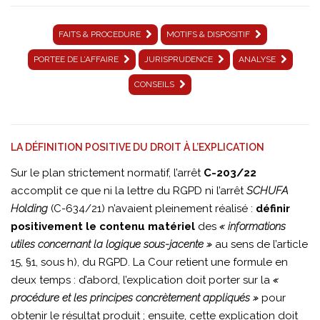
C-
203-
FAITS & PROCEDURE
MOTIFS & DISPOSITIF
22-
PORTEE DE L’AFFAIRE
JURISPRUDENCE
ANALYSE
portée-
CONSEILS
CJUE
LA DÉFINITION POSITIVE DU DROIT À L’EXPLICATION
Sur le plan strictement normatif, l’arrêt
C-203/22
accomplit ce que ni la lettre du RGPD ni l’arrêt
SCHUFA
Holding
(C-634/21) n’avaient pleinement réalisé :
définir
positivement le contenu matériel
des
« informations
utiles concernant la logique sous-jacente »
au sens de l’article
15, §1, sous h), du RGPD. La Cour retient une formule en
deux temps : d’abord, l’explication doit porter sur la
«
procédure et les principes concrètement appliqués »
pour
obtenir le résultat produit ; ensuite, cette explication doit