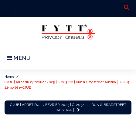
Skip
search
S
to
fo
content
MENU
Home
/
CJUE | Arrêt du 27 février 2025 | C-203/22 | Dun & Bradstreet Austria │ C-203-
22-portée-CJUE
CJUE
CJUE | ARRÊT DU 27 FÉVRIER 2025 | C-203/22 | DUN & BRADSTREET
|
AUSTRIA │
Arrêt
du